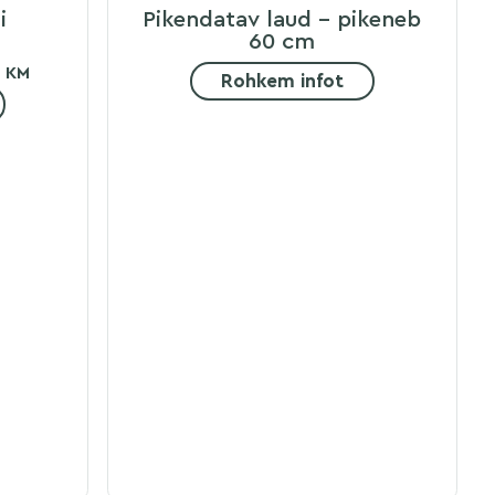
i
Pikendatav laud – pikeneb
60 cm
+ KM
Rohkem infot