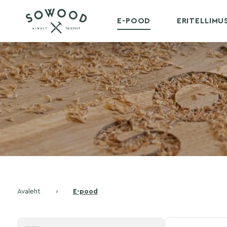
E-POOD
ERITELLIM
Avaleht
›
E-pood