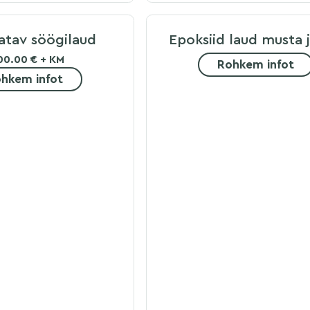
atav söögilaud
Epoksiid laud musta 
00.00 € + KM
Rohkem infot
hkem infot