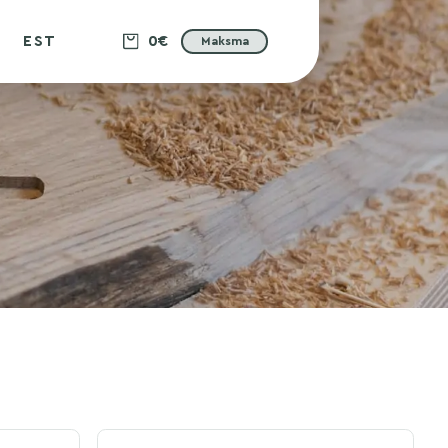
EST
0€
Maksma