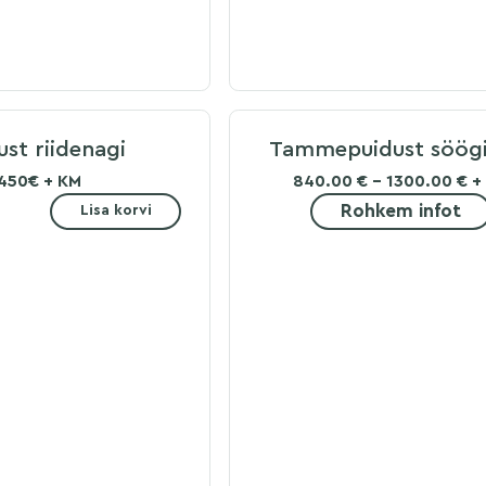
ust riidenagi
Tammepuidust söögi
450€ + KM
840.00 € - 1300.00 € +
Rohkem infot
Lisa korvi