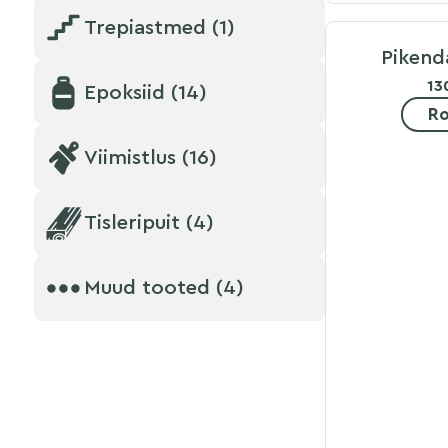
Trepiastmed (1)
Pikend
13
Epoksiid (14)
Ro
Viimistlus (16)
Tisleripuit (4)
Muud tooted (4)