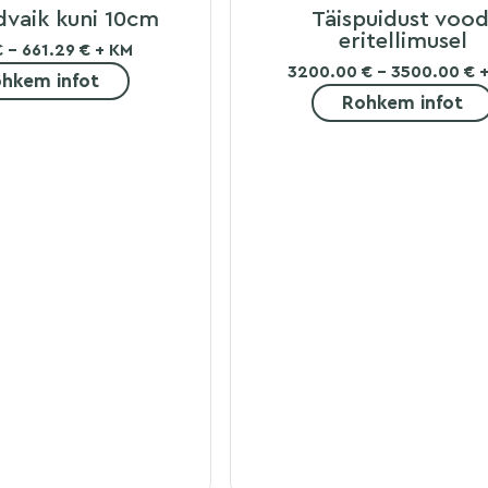
dvaik kuni 10cm
Täispuidust vood
eritellimusel
€ - 661.29 € + KM
3200.00 € - 3500.00 € 
hkem infot
Rohkem infot