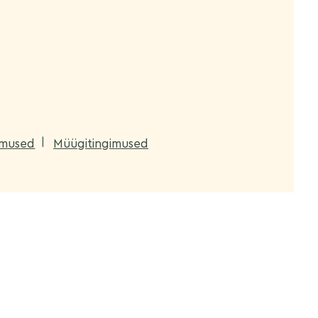
gimused
Müügitingimused