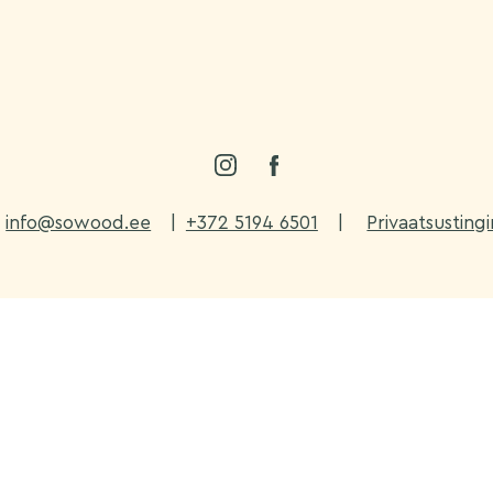
info@sowood.ee
|
+372 5194 6501
|
Privaatsustin