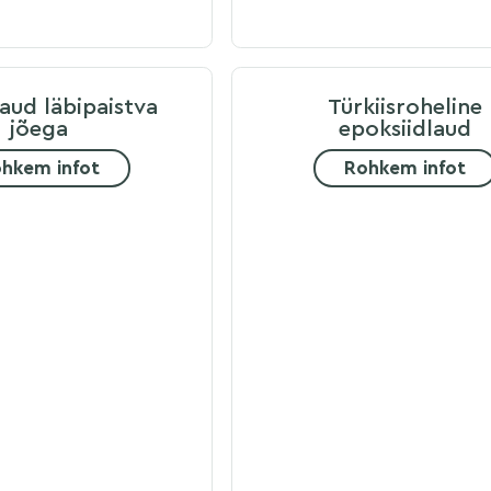
aud läbipaistva
Türkiisroheline
jõega
epoksiidlaud
hkem infot
Rohkem infot