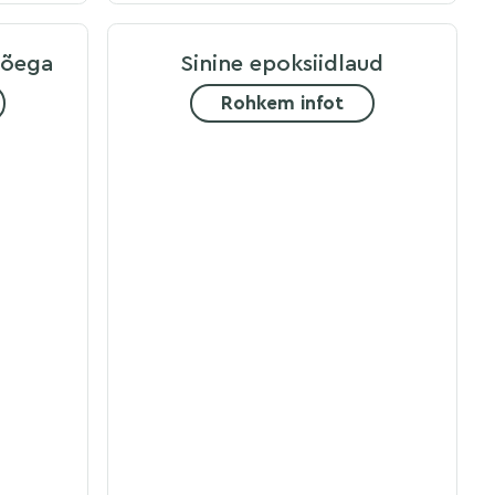
jõega
Sinine epoksiidlaud
Rohkem infot