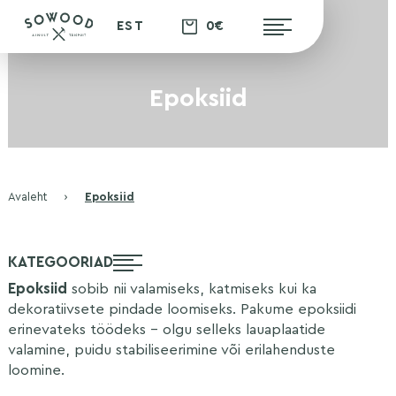
0€
EST
Epoksiid
Avaleht
›
Epoksiid
KATEGOORIAD
Epoksiid
sobib nii valamiseks, katmiseks kui ka
dekoratiivsete pindade loomiseks. Pakume epoksiidi
erinevateks töödeks – olgu selleks lauaplaatide
valamine, puidu stabiliseerimine või erilahenduste
loomine.