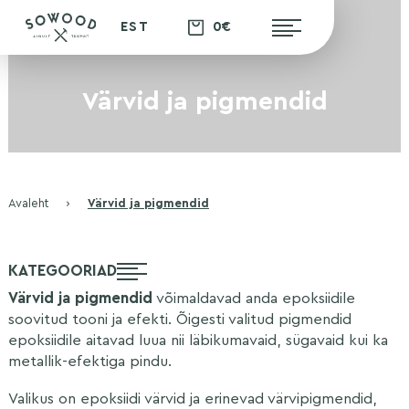
0€
EST
Värvid ja pigmendid
Avaleht
›
Värvid ja pigmendid
KATEGOORIAD
Värvid ja pigmendid
võimaldavad anda epoksiidile
soovitud tooni ja efekti. Õigesti valitud pigmendid
epoksiidile aitavad luua nii läbikumavaid, sügavaid kui ka
metallik-efektiga pindu.
Valikus on epoksiidi värvid ja erinevad värvipigmendid,