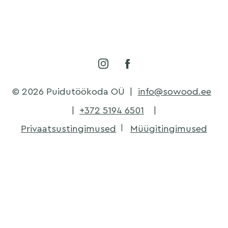
© 2026 Puidutöökoda OÜ
|
info@sowood.ee
|
+372 5194 6501
|
Privaatsustingimused
Müügitingimused