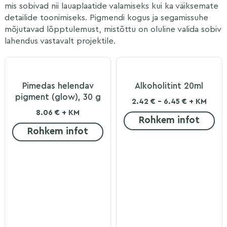
mis sobivad nii lauaplaatide valamiseks kui ka väiksemate
detailide toonimiseks. Pigmendi kogus ja segamissuhe
mõjutavad lõpptulemust, mistõttu on oluline valida sobiv
lahendus vastavalt projektile.
Pimedas helendav
Alkoholitint 20ml
pigment (glow), 30 g
2.42 € - 6.45 € + KM
8.06 € + KM
Rohkem infot
Rohkem infot