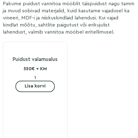
Pakume puidust vannitoa mööblit täispuidust nagu tamm
ja muud sobivad materjalid, kuid kasutame vajadusel ka
vineeri, MDF-i ja niiskuskindlaid lahendusi. Kui vajad
kindlat mõõtu, sahtlite paigutust või erikujulist
lahendust, valmib vannitoa mööbel eritellimusel.
Puidust valamualus
550€ + KM
Lisa korvi