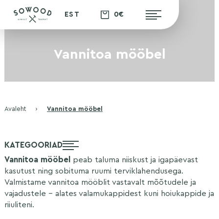
0€
EST
Vannitoa mööbel
Avaleht
›
Vannitoa mööbel
KATEGOORIAD
Vannitoa mööbel
peab taluma niiskust ja igapäevast
kasutust ning sobituma ruumi terviklahendusega.
Valmistame vannitoa mööblit vastavalt mõõtudele ja
vajadustele – alates valamukappidest kuni hoiukappide ja
riiuliteni.