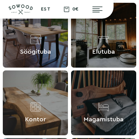
0€
EST
Söögituba
Elutuba
Kontor
Magamistuba