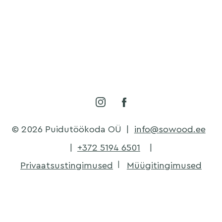
© 2026 Puidutöökoda OÜ
|
info@sowood.ee
|
+372 5194 6501
|
Privaatsustingimused
Müügitingimused