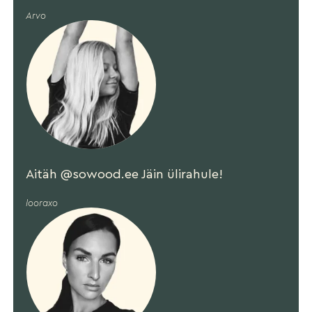
Arvo
Aitäh @sowood.ee Jäin ülirahule!
looraxo