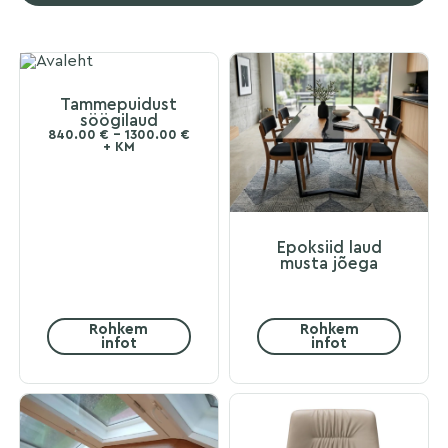
Tammepuidust
söögilaud
840.00 € - 1300.00 €
+ KM
Epoksiid laud
musta jõega
Rohkem
Rohkem
infot
infot