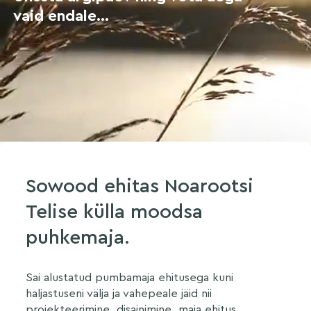
vaid endale...
Sowood ehitas Noarootsi
Telise külla moodsa
puhkemaja.
Sai alustatud pumbamaja ehitusega kuni
haljastuseni välja ja vahepeale jäid nii
projekteerimine, disainimine, maja ehitus,