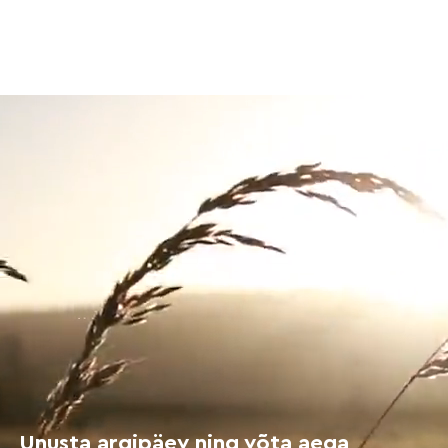
Unusta argipäev ning võta aega