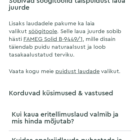
Sobivad söögitoolid täispuidust laua
juurde
Lisaks laudadele pakume ka laia
valikut
söögitoole
. Selle laua juurde sobib
hästi
FAMEG Solid B-9449/1
, mille disain
täiendab puidu naturaalsust ja loob
tasakaalustatud terviku.
Vaata kogu meie
puidust laudade
valikut.
Korduvad küsimused & vastused
Kui kaua eritellimuslaud valmib ja
mis hinda mõjutab?