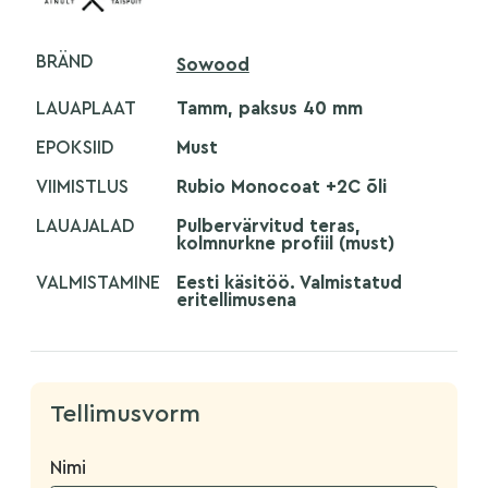
BRÄND
Sowood
LAUAPLAAT
Tamm, paksus 40 mm
EPOKSIID
Must
VIIMISTLUS
Rubio Monocoat +2C õli
LAUAJALAD
Pulbervärvitud teras,
kolmnurkne profiil (must)
VALMISTAMINE
Eesti käsitöö. Valmistatud
eritellimusena
Tellimusvorm
Nimi