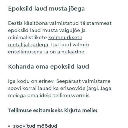
Epoksiid laud musta jõega
Eestis käsitööna valmistatud täistammest
epoksiid laud musta vaigujõe ja
minimalistlikete
kolmnurksete
metalljalgadega
. Iga laud valmib
eritellimusena ja on ainulaadne.
Kohanda oma epoksiid laud
Iga kodu on erinev. Seepärast valmistame
soovi korral lauad ka erisoovide järgi. Jaga
meiega oma ideid tellimusvormis.
Tellimuse esitamiseks kirjuta meile:
soovitud mõõdud