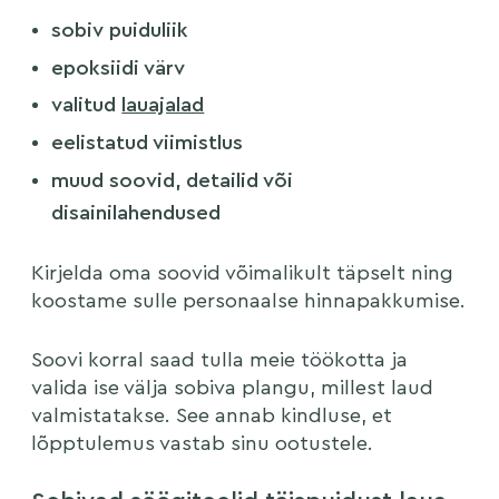
sobiv puiduliik
epoksiidi värv
valitud
lauajalad
eelistatud viimistlus
muud soovid, detailid või
disainilahendused
Kirjelda oma soovid võimalikult täpselt ning
koostame sulle personaalse hinnapakkumise.
Soovi korral saad tulla meie töökotta ja
valida ise välja sobiva plangu, millest laud
valmistatakse. See annab kindluse, et
lõpptulemus vastab sinu ootustele.