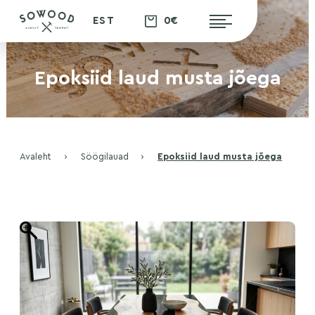
0€
EST
Epoksiid laud musta jõega
Avaleht
›
Söögilauad
›
Epoksiid laud musta jõega