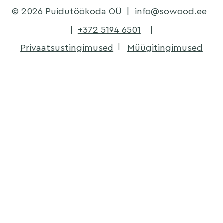
© 2026 Puidutöökoda OÜ
|
info@sowood.ee
|
+372 5194 6501
|
Privaatsustingimused
Müügitingimused