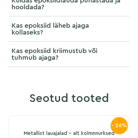
Kuidas epoksiidlauda puhastada ja
hooldada?
Kas epoksiid läheb ajaga
kollaseks?
Kas epoksiid kriimustub või
tuhmub ajaga?
Seotud tooted
- 26%
Metallist lauajalad – alt kolmnnurksed