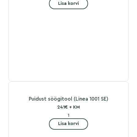
Lisa korvi
Puidust söögitool (Linea 1001 SE)
241€ + KM
Lisa korvi