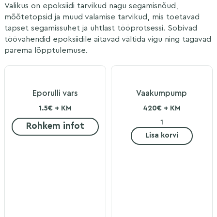
Valikus on epoksiidi tarvikud nagu segamisnõud,
mõõtetopsid ja muud valamise tarvikud, mis toetavad
täpset segamissuhet ja ühtlast tööprotsessi. Sobivad
töövahendid epoksiidile aitavad vältida vigu ning tagavad
parema lõpptulemuse.
Eporulli vars
Vaakumpump
1.5€ + KM
420€ + KM
Rohkem infot
Lisa korvi