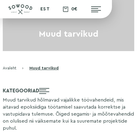
0€
EST
Muud tarvikud
Avaleht
›
Muud tarvikud
KATEGOORIAD
Muud tarvikud hõlmavad vajalikke töövahendeid, mis
aitavad epoksiidiga töötamisel saavutada korrektse ja
vastupidava tulemuse. Õiged segamis- ja mõõtevahendid
on olulised nii väiksemate kui ka suuremate projektide
puhul.