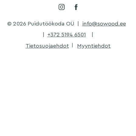
© 2026 Puidutöökoda OÜ
|
info@sowood.ee
|
+372 5194 6501
|
Tietosuojaehdot
Myyntiehdot