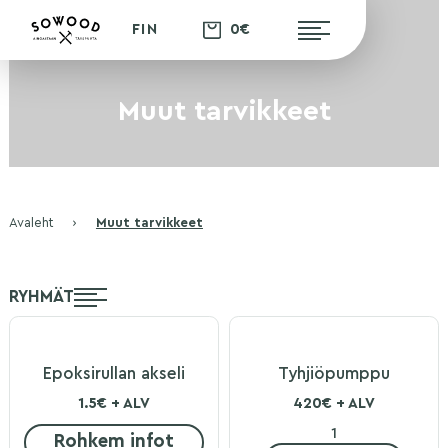
0€
FIN
Muut tarvikkeet
Avaleht
›
Muut tarvikkeet
RYHMÄT
Epoksirullan akseli
Tyhjiöpumppu
1.5€ + ALV
420€ + ALV
Rohkem infot