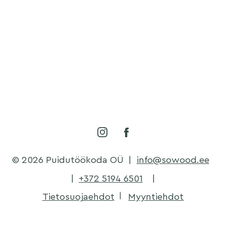
© 2026 Puidutöökoda OÜ
|
info@sowood.ee
|
+372 5194 6501
|
Tietosuojaehdot
Myyntiehdot