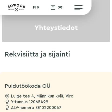
0€
FIN
Yhteystiedot
Rekvisiitta ja sijainti
Puidutöökoda OÜ
Luige tee 4, Männikun kylä, Viro
Y-tunnus 12065499
ALV-numero EE102200067