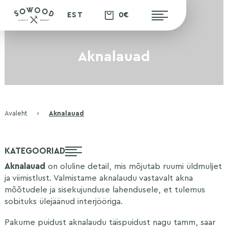
0€
EST
Aknalauad
Avaleht
›
Aknalauad
KATEGOORIAD
Aknalauad
on oluline detail, mis mõjutab ruumi üldmuljet
ja viimistlust. Valmistame aknalaudu vastavalt akna
mõõtudele ja sisekujunduse lahendusele, et tulemus
sobituks ülejäänud interjööriga.
Pakume puidust aknalaudu täispuidust nagu tamm, saar