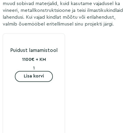
muud sobivad materjalid, kuid kasutame vajadusel ka
vineeri, metallkonstruktsioone ja teisi ilmastikukindlaid
lahendusi. Kui vajad kindlat mõõtu või erilahendust,
valmib õuemööbel eritellimusel sinu projekti järgi.
Puidust lamamistool
1100€ + KM
Lisa korvi