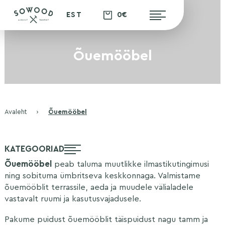
0€
EST
Õuemööbel
Avaleht
›
Õuemööbel
KATEGOORIAD
Õuemööbel
peab taluma muutlikke ilmastikutingimusi
ning sobituma ümbritseva keskkonnaga. Valmistame
õuemööblit terrassile, aeda ja muudele välialadele
vastavalt ruumi ja kasutusvajadusele.
Pakume puidust õuemööblit täispuidust nagu tamm ja