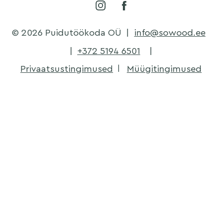
© 2026 Puidutöökoda OÜ
|
info@sowood.ee
|
+372 5194 6501
|
Privaatsustingimused
Müügitingimused