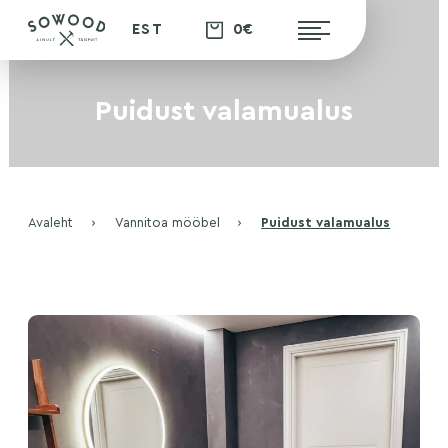
0€
EST
Puidust valamualus
Avaleht
›
Vannitoa mööbel
›
Puidust valamualus