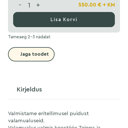
-
+
550.00
€
+ KM
Lisa Korvi
Tarneaeg 2-3 nädalat
Jaga toodet
Kirjeldus
Valmistame eritellimusel puidust
valamualuseid.
Valamualus valmis koostöös Teiega ja