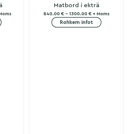
ä
Matbord i ekträ
 Moms
840.00 € - 1300.00 € + Moms
Rohkem infot