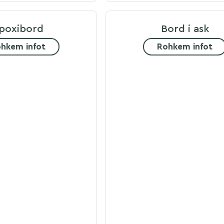
poxibord
Bord i ask
hkem infot
Rohkem infot