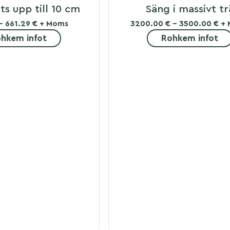
ts upp till 10 cm
Säng i massivt tr
 - 661.29 € + Moms
3200.00 € - 3500.00 € +
hkem infot
Rohkem infot