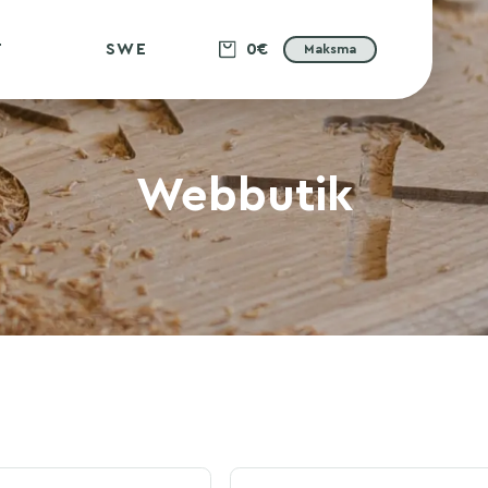
T
SWE
0€
Maksma
Webbutik