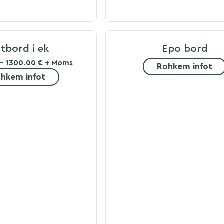
tbord i ek
Epo bord
- 1300.00 € + Moms
Rohkem infot
hkem infot