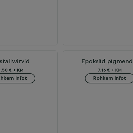
stallvärvid
Epoksiid pigmend
4.50 € + KM
7.16 € + KM
hkem infot
Rohkem infot