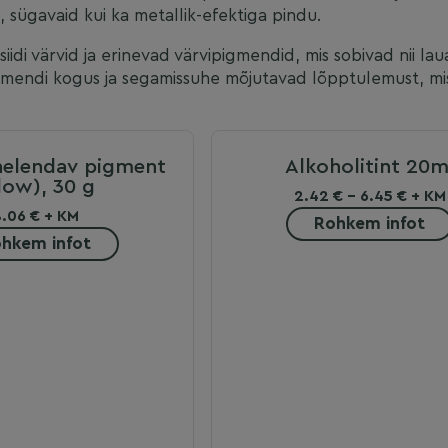
, sügavaid kui ka metallik-efektiga pindu.
iidi värvid ja erinevad värvipigmendid, mis sobivad nii la
gmendi kogus ja segamissuhe mõjutavad lõpptulemust, mist
helendav pigment
Alkoholitint 20m
low), 30 g
2.42 € - 6.45 € + KM
8.06 € + KM
Rohkem infot
hkem infot