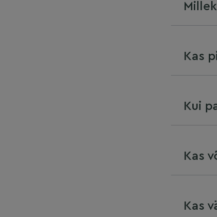
Mille
Kas p
Kui p
Kas v
Kas v