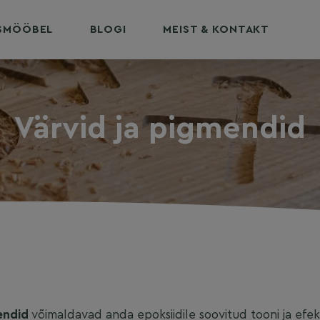
USMÖÖBEL
BLOGI
MEIST & KONTAKT
Värvid ja pigmendid
endid
võimaldavad anda epoksiidile soovitud tooni ja efekt