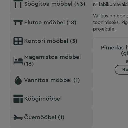
Söögitoa mööbel (43)
nii läbikumavaid
Valikus on epoks
Elutoa mööbel (18)
toonimiseks. Pi
projektile.
Kontori mööbel (5)
Pimedas 
(g
Magamistoa mööbel
(16)
Ro
Vannitoa mööbel (1)
Köögimööbel
Õuemööbel (1)