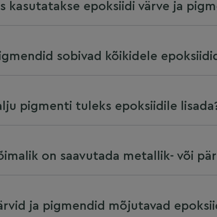
ks kasutatakse epoksiidi värve ja pig
igmendid sobivad kõikidele epoksiidi
alju pigmenti tuleks epoksiidile lisada
õimalik on saavutada metallik- või pär
ärvid ja pigmendid mõjutavad epoksii