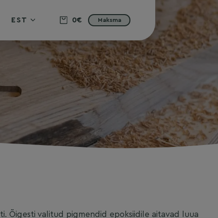
EST
0€
Maksma
i. Õigesti valitud pigmendid epoksiidile aitavad luua