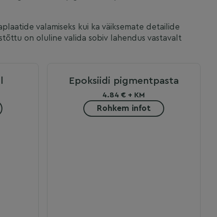
uaplaatide valamiseks kui ka väiksemate detailide
õttu on oluline valida sobiv lahendus vastavalt
l
Epoksiidi pigmentpasta
4.84 € + KM
Rohkem infot