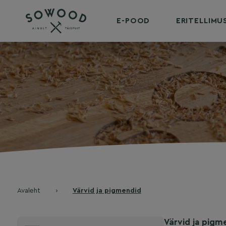
E-POOD
ERITELLIM
Avaleht
›
Värvid ja pigmendid
Värvid ja pigm