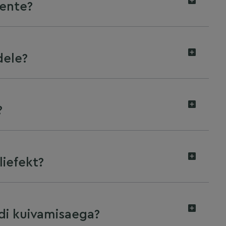
mente?
dele?
?
liefekt?
di kuivamisaega?