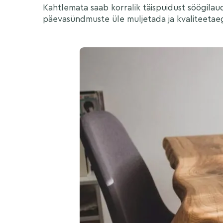
Kahtlemata saab korralik täispuidust söögila
päevasündmuste üle muljetada ja kvaliteetae