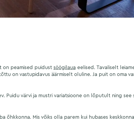
et on peamised puidust
söögilaua
eelised. Tavaliselt leia
istõttu on vastupidavus äärmiselt oluline. Ja puit on oma 
. Puidu värvi ja mustri variatsioone on lõputult ning see 
vaba õhkkonna. Mis võiks olla parem kui hubases keskkonn