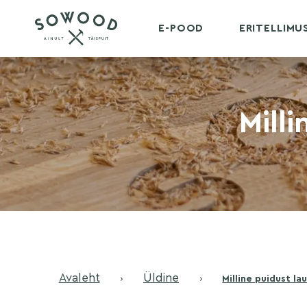
E-POOD
ERITELLIM
Milli
Avaleht
Üldine
›
›
Milline puidust la