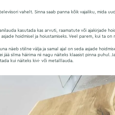
 televiisori vahelt. Sinna saab panna kõik vajaliku, mida uud
anilauda kasutada kas arvuti, raamatute või ajakirjade hoid
 asjade hoidmisel ja hoiustamiseks. Veel parem, kui ta o
una näeb stiilne välja ja samal ajal on seda asjade hoidm
jää silma häirima nii nagu näiteks klaasist pinna puhul. Ja k
tada kui näiteks kivi- või metalllauda.