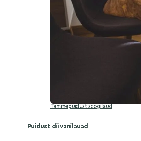
Tammepuidust söögilaud
Puidust diivanilauad