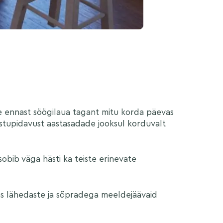
me ennast söögilaua tagant mitu korda päevas
vastupidavust aastasadade jooksul korduvalt
sobib väga hästi ka teiste erinevate
as lähedaste ja sõpradega meeldejäävaid