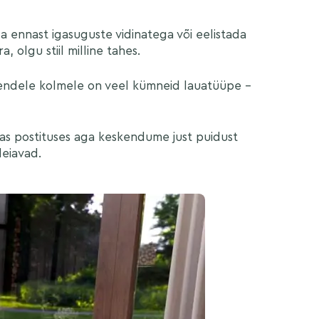
eda ennast igasuguste vidinatega või eelistada
, olgu stiil milline tahes.
nendele kolmele on veel kümneid lauatüüpe –
as postituses aga keskendume just puidust
leiavad.