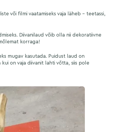
iste või filmi vaatamiseks vaja läheb – teetassi,
miseks. Diivanilaud võib olla nii dekoratiivne
n mõlemat korraga!
iseks mugav kasutada. Puidust laud on
ui on vaja diivanit lahti võtta, siis pole