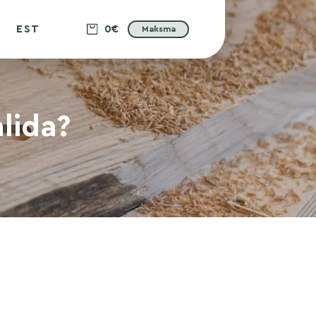
EST
0€
Maksma
alida?