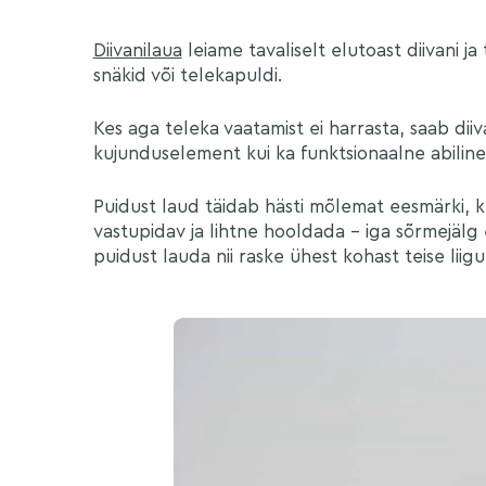
Diivanilaua
leiame tavaliselt elutoast diivani ja
snäkid või telekapuldi.
Kes aga teleka vaatamist ei harrasta, saab diiv
kujunduselement kui ka funktsionaalne abiline
Puidust laud täidab hästi mõlemat eesmärki, k
vastupidav ja lihtne hooldada – iga sõrmejälg ei 
puidust lauda nii raske ühest kohast teise liigu