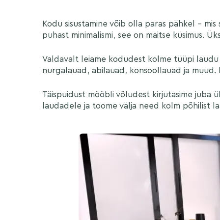
Kodu sisustamine võib olla paras pähkel – mis s
puhast minimalismi, see on maitse küsimus. Üks
Valdavalt leiame kodudest kolme tüüpi laudu
nurgalauad, abilauad, konsoollauad ja muud.
Täispuidust mööbli võludest kirjutasime juba
laudadele ja toome välja need kolm põhilist l