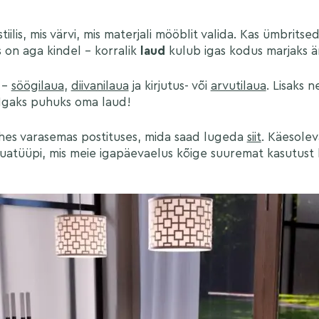
tiilis, mis värvi, mis materjali mööblit valida. Kas ümbrits
 on aga kindel – korralik
laud
kulub igas kodus marjaks ära
 –
söögilaua
,
diivanilaua
ja kirjutus- või
arvutilaua
. Lisaks 
 Igaks puhuks oma laud!
 ühes varasemas postituses, mida saad lugeda
siit
. Käesolev
auatüüpi, mis meie igapäevaelus kõige suuremat kasutust 