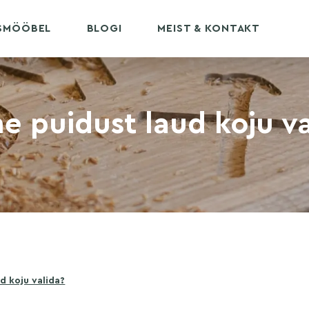
USMÖÖBEL
BLOGI
MEIST & KONTAKT
ne puidust laud koju v
ud koju valida?