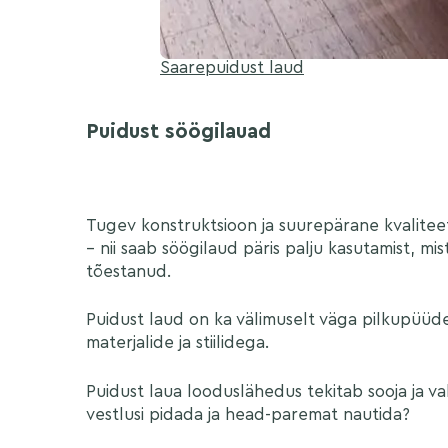
Saarepuidust laud
Puidust söögilauad
Tugev konstruktsioon ja suurepärane kvalite
– nii saab söögilaud päris palju kasutamist, m
tõestanud.
Puidust laud on ka välimuselt väga pilkupüüdev
materjalide ja stiilidega.
Puidust laua looduslähedus tekitab sooja ja 
vestlusi pidada ja head-paremat nautida?