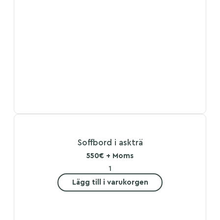
Soffbord i askträ
550€ + Moms
Lägg till i varukorgen