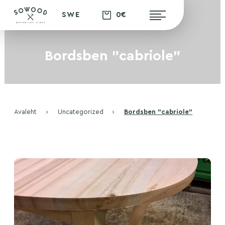
0€
SWE
Bordsben "cabriole"
Avaleht
›
Uncategorized
›
Bordsben ”cabriole”