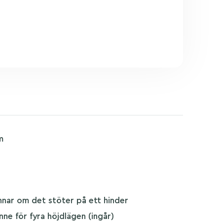
m
annar om det stöter på ett hinder
nne för fyra höjdlägen (ingår)