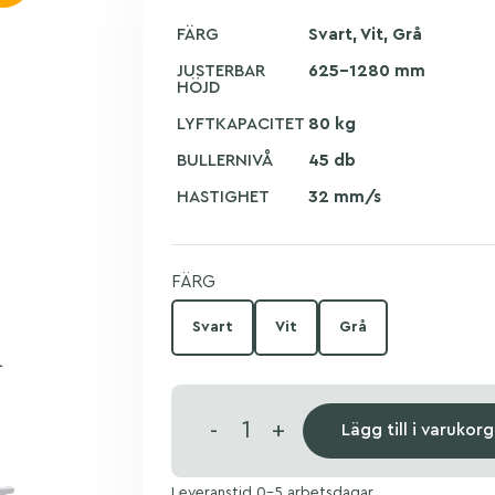
FÄRG
Svart, Vit, Grå
JUSTERBAR
625–1280 mm
HÖJD
LYFTKAPACITET
80 kg
BULLERNIVÅ
45 db
HASTIGHET
32 mm/s
FÄRG
Svart
Vit
Grå
-
+
Lägg till i varukor
Leveranstid 0-5 arbetsdagar