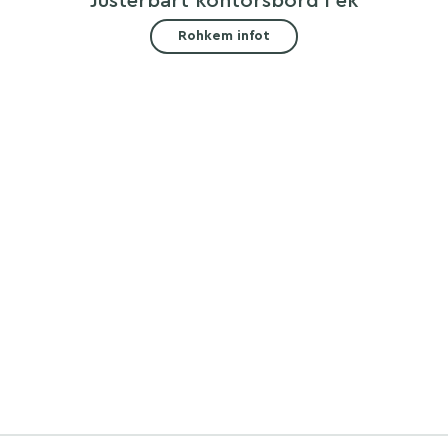
Justerbart kontorsbord i ek
Rohkem infot