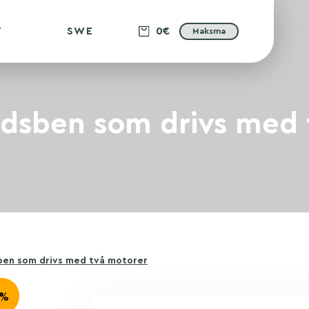
T
SWE
0€
Maksma
rdsben som drivs med 
ben som drivs med två motorer
-%