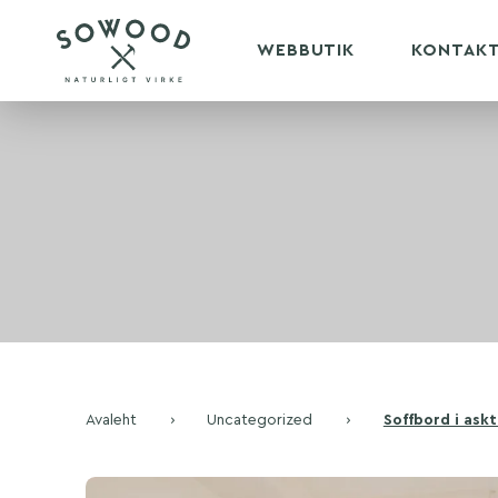
WEBBUTIK
KONTAK
Avaleht
›
Uncategorized
›
Soffbord i askt