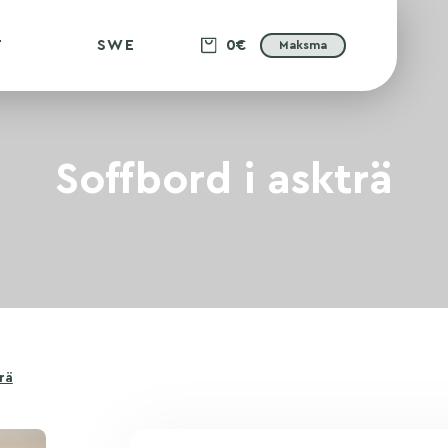
T
SWE
0€
Maksma
Soffbord i askträ
rä