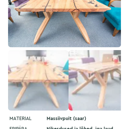
MATERIAL
Massiivpuit (saar)
ERIPÄRA
Nikerdused ja lõhed, iga laud