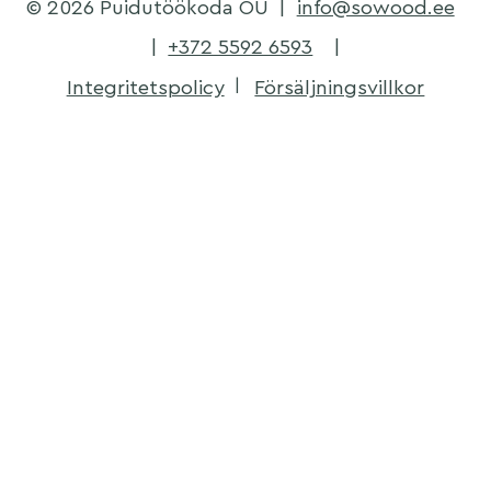
© 2026 Puidutöökoda OÜ
|
info@sowood.ee
|
+372 5592 6593
|
Integritetspolicy
Försäljningsvillkor