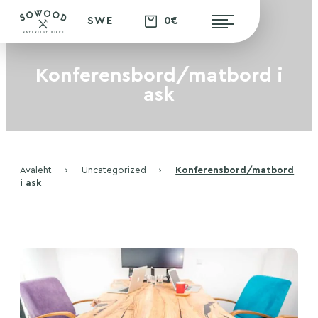
0€
SWE
Konferensbord/matbord i
ask
Avaleht
›
Uncategorized
›
Konferensbord/matbord
i ask