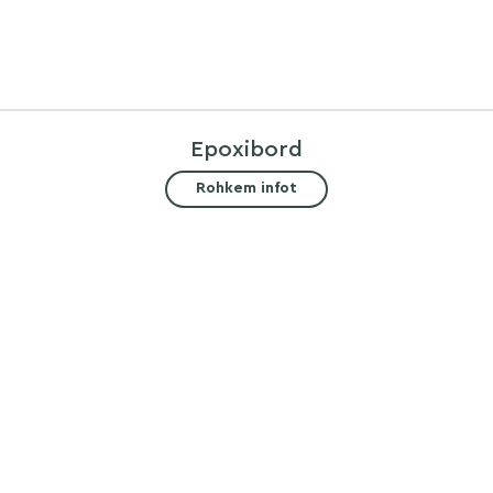
Epoxibord
Rohkem infot