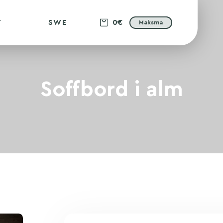
T
SWE
0€
Maksma
Soffbord i alm