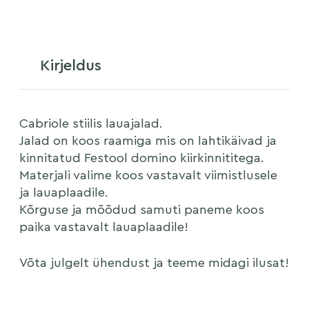
Kirjeldus
Cabriole stiilis lauajalad.
Jalad on koos raamiga mis on lahtikäivad ja
kinnitatud Festool domino kiirkinnititega.
Materjali valime koos vastavalt viimistlusele
ja lauaplaadile.
Kõrguse ja mõõdud samuti paneme koos
paika vastavalt lauaplaadile!
Võta julgelt ühendust ja teeme midagi ilusat!