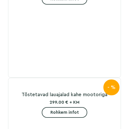
- %
Tõstetavad lauajalad kahe mootoriga
299.00 € + KM
Rohkem infot