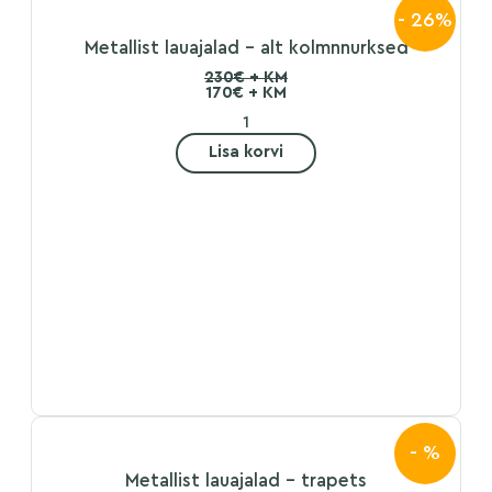
- 26%
Metallist lauajalad – alt kolmnnurksed
230€ + KM
170€ + KM
Lisa korvi
- %
Metallist lauajalad – trapets