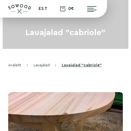
0€
EST
Lauajalad "cabriole"
Avaleht
›
Lauajalad
›
Lauajalad “cabriole”