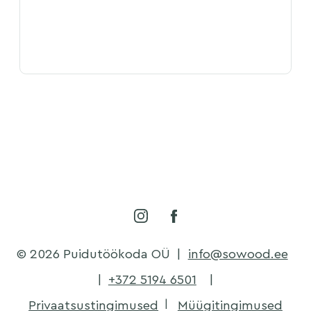
© 2026 Puidutöökoda OÜ
|
info@sowood.ee
|
+372 5194 6501
|
Privaatsustingimused
Müügitingimused