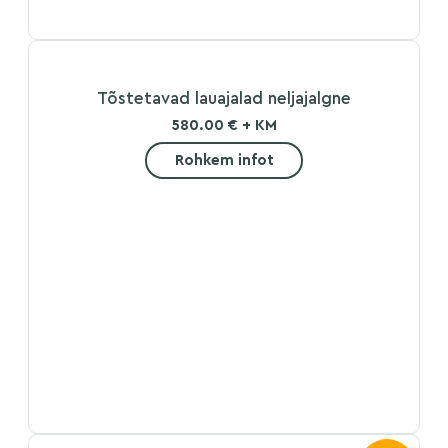
Tõstetavad lauajalad neljajalgne
580.00 € + KM
Rohkem infot