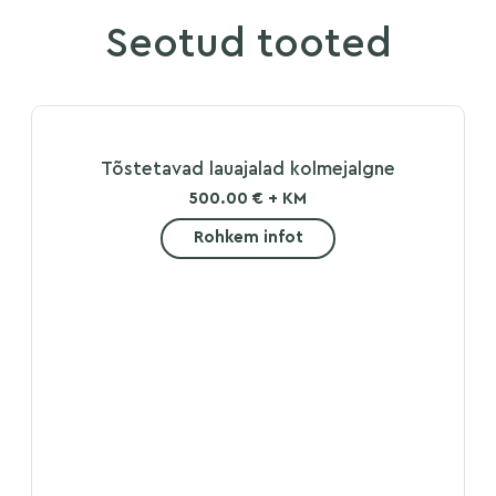
Seotud tooted
Tõstetavad lauajalad kolmejalgne
500.00 € + KM
Rohkem infot