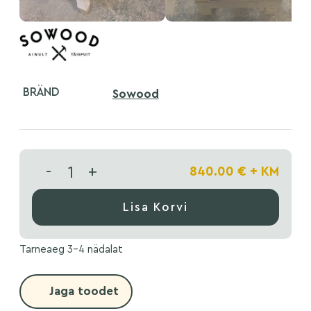
BRÄND
Sowood
-
+
840.00
€
+ KM
Lisa Korvi
Tarneaeg 3-4 nädalat
Jaga toodet