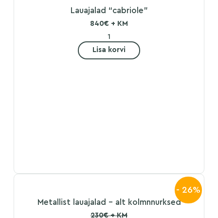
Lauajalad “cabriole”
840€ + KM
Lisa korvi
- 26%
Metallist lauajalad – alt kolmnnurksed
230€ + KM