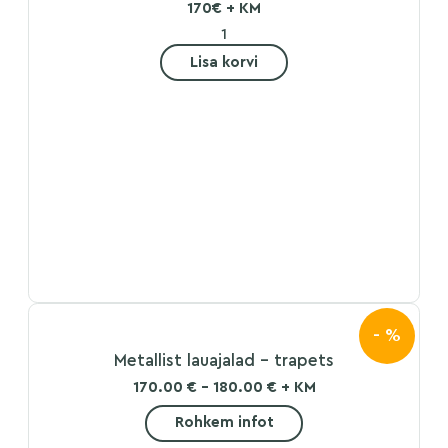
170€ + KM
Lisa korvi
- %
Metallist lauajalad – trapets
170.00 € - 180.00 € + KM
Rohkem infot