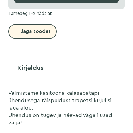
Tarneaeg 1-2 nädalat
Jaga toodet
Kirjeldus
Valmistame käsitööna kalasabatapi
ühendusega täispuidust trapetsi kujulisi
lauajalgu.
Ühendus on tugev ja näevad väga ilusad
välja!