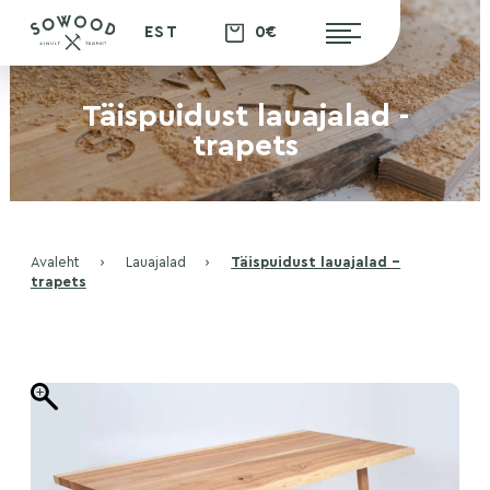
0€
EST
Täispuidust lauajalad -
trapets
Avaleht
›
Lauajalad
›
Täispuidust lauajalad –
trapets