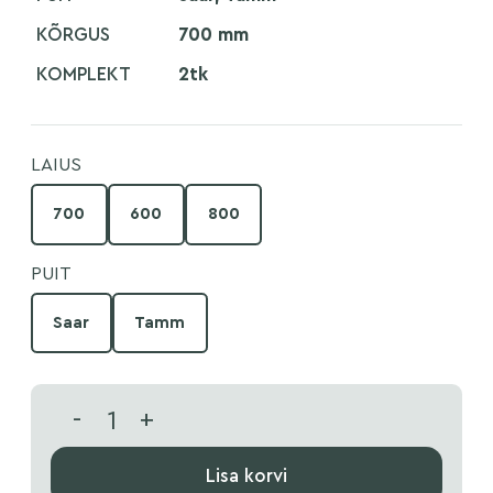
KÕRGUS
700 mm
KOMPLEKT
2tk
LAIUS
700
600
800
PUIT
Saar
Tamm
-
+
Lisa korvi