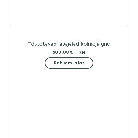
Tõstetavad lauajalad kolmejalgne
500.00 € + KM
Rohkem infot