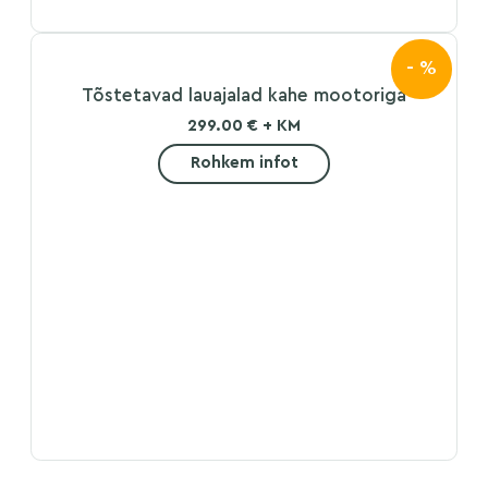
- %
Tõstetavad lauajalad kahe mootoriga
299.00 € + KM
Rohkem infot