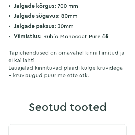
Jalgade kõrgus
: 700 mm
Jalgade sügavus
: 80mm
Jalgade paksus
: 30mm
Viimistlus
: Rubio Monocoat Pure õli
Tapiühendused on omavahel kinni liimitud ja
ei käi lahti.
Lauajalad kinnituvad plaadi külge kruvidega
– kruviaugud puurime ette 6tk.
Seotud tooted