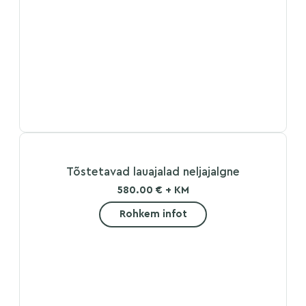
Tõstetavad lauajalad neljajalgne
580.00 € + KM
Rohkem infot