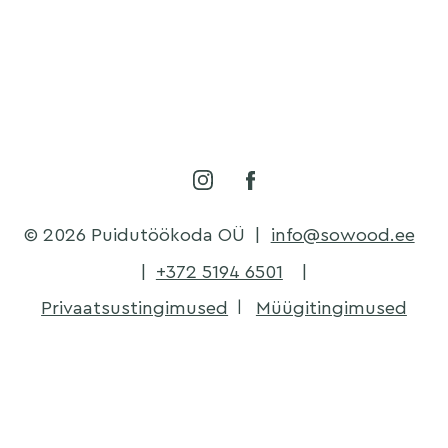
© 2026 Puidutöökoda OÜ
|
info@sowood.ee
|
+372 5194 6501
|
Privaatsustingimused
Müügitingimused