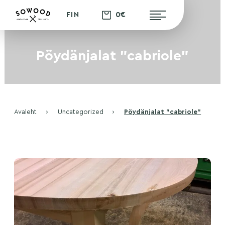
0€
FIN
Pöydänjalat "cabriole"
Avaleht
›
Uncategorized
›
Pöydänjalat ”cabriole”