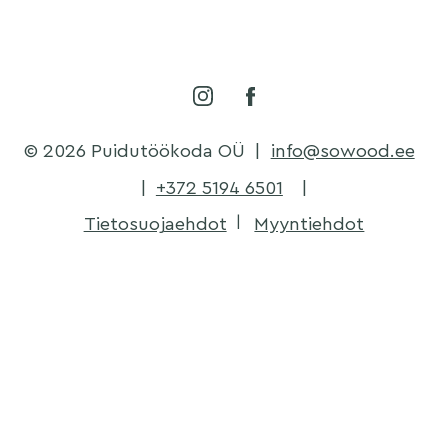
© 2026 Puidutöökoda OÜ
|
info@sowood.ee
|
+372 5194 6501
|
Tietosuojaehdot
Myyntiehdot