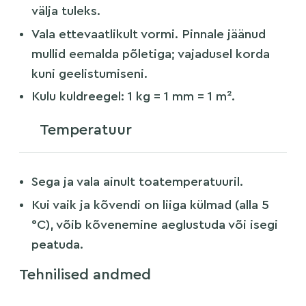
välja tuleks.
Vala ettevaatlikult vormi. Pinnale jäänud
mullid eemalda põletiga; vajadusel korda
kuni geelistumiseni.
Kulu kuldreegel: 1 kg = 1 mm = 1 m².
Temperatuur
Sega ja vala ainult toatemperatuuril.
Kui vaik ja kõvendi on liiga külmad (alla 5
°C), võib kõvenemine aeglustuda või isegi
peatuda.
Tehnilised andmed