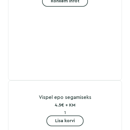
Rohkem infot
Vispel epo segamiseks
4.5€ + KM
Lisa korvi