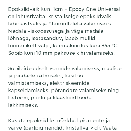
Epoksiidvaik kuni 1cm – Epoxy One Universal
on lahustivaba, kristallselge epoksiidvaik
läbipaistvaks ja õhumullideta valamiseks.
Madala viskoossusega ja väga madala
lõhnaga, isetasanduv, laseb mullid
loomulikult välja, kuumakindlus kuni +65 °C.
Sobib kuni 10 mm paksuse kihi valamiseks.
Sobib ideaalselt vormide valamiseks, maalide
ja pindade katmiseks, käsitöö
valmistamiseks, elektriskeemide
kapseldamiseks, põrandate valamiseks ning
betooni, puidu ja klaaskiudtööde
lakkimiseks.
Kasuta epoksiidile mõeldud pigmente ja
värve (pärlpigmendid, kristallvärvid). Vaata