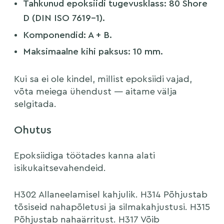
Tahkunud epoksiidi tugevusklass: 80 Shore
D (DIN ISO 7619-1).
Komponendid: A + B.
Maksimaalne kihi paksus: 10 mm.
Kui sa ei ole kindel, millist epoksiidi vajad,
võta meiega ühendust — aitame välja
selgitada.
Ohutus
Epoksiidiga töötades kanna alati
isikukaitsevahendeid.
H302 Allaneelamisel kahjulik. H314 Põhjustab
tõsiseid nahapõletusi ja silmakahjustusi. H315
Põhjustab nahaärritust. H317 Võib