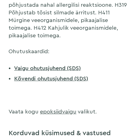
põhjustada nahal allergilisi reaktsioone. H319
Põhjustab tõsist silmade ärritust. H411
Mürgine veeorganismidele, pikaajalise
toimega. H412 Kahjulik veeorganismidele,
pikaajalise toimega.
Ohutuskaardid:
Vaigu ohutusjuhend (SDS)
Kõvendi ohutusjuhend (SDS)
Vaata kogu
epoksiidvaigu
valikut.
Korduvad küsimused & vastused