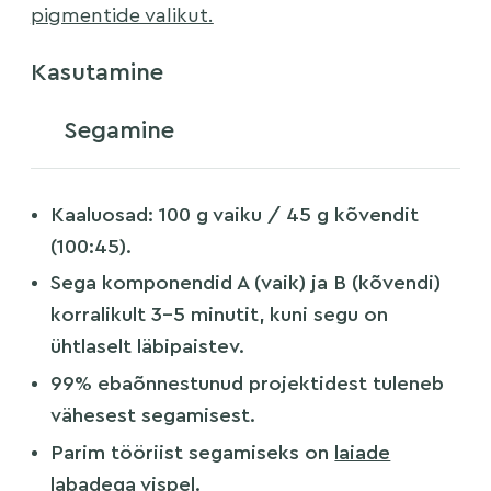
pigmentide valikut.
Kasutamine
Segamine
Kaaluosad: 100 g vaiku / 45 g kõvendit
(100:45).
Sega komponendid A (vaik) ja B (kõvendi)
korralikult 3–5 minutit, kuni segu on
ühtlaselt läbipaistev.
99% ebaõnnestunud projektidest tuleneb
vähesest segamisest.
Parim tööriist segamiseks on
laiade
labadega vispel
.