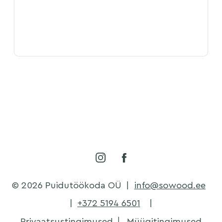
© 2026 Puidutöökoda OÜ
|
info@sowood.ee
|
+372 5194 6501
|
Privaatsustingimused
Müügitingimused