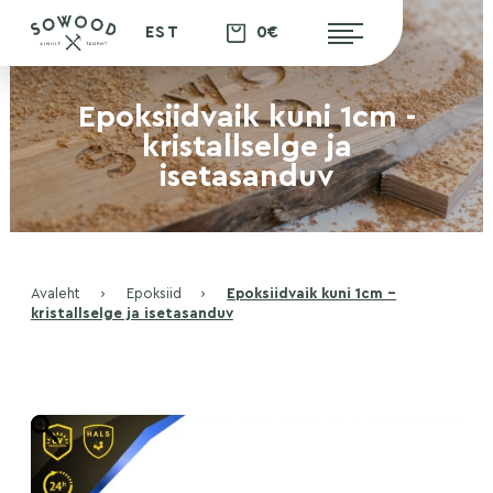
0€
EST
Epoksiidvaik kuni 1cm -
kristallselge ja
isetasanduv
Avaleht
›
Epoksiid
›
Epoksiidvaik kuni 1cm –
kristallselge ja isetasanduv