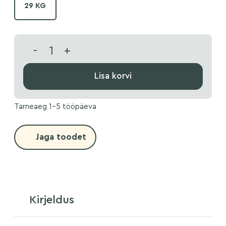
29 KG
-
+
Lisa korvi
Tarneaeg 1-5 tööpäeva
Jaga toodet
Kirjeldus