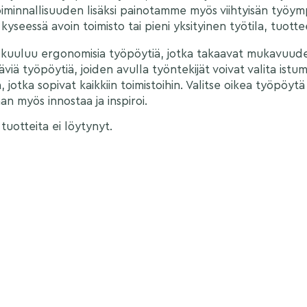
iminnallisuuden lisäksi painotamme myös viihtyisän työymp
 kyseessä avoin toimisto tai pieni yksityinen työtila, tuotte
kuuluu ergonomisia työpöytiä, jotka takaavat mukavuuden
iä työpöytiä, joiden avulla työntekijät voivat valita istuma
 jotka sopivat kaikkiin toimistoihin.
Valitse oikea työpöytä 
an myös innostaa ja inspiroi.
 tuotteita ei löytynyt.