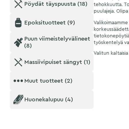
Pöydät täyspuusta (18)
tehokkuutta.
To
puulajeja.
Olipa
Epoksituotteet (9)
Valikoimaamme 
korkeussäädettäv
tietokonepöytiä,
Puun viimeistelyvälineet
työskentelyä va
(8)
Valitun kaltaisia
Massiivipuiset sängyt (1)
Muut tuotteet (2)
Huonekalupuu (4)