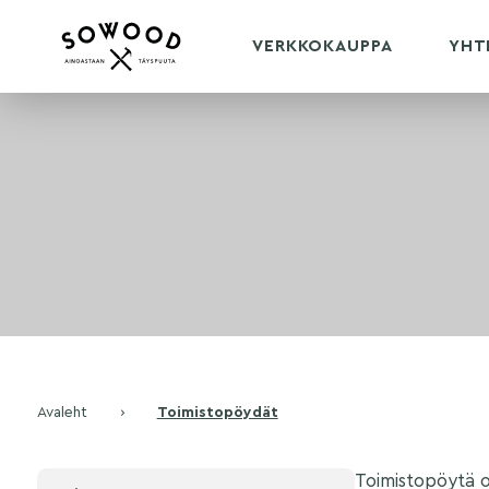
VERKKOKAUPPA
YHT
Avaleht
›
Toimistopöydät
Toimistopöytä o