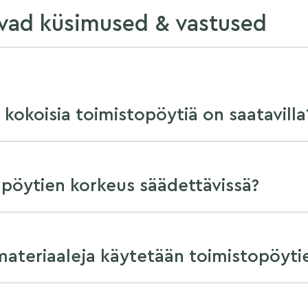
vad küsimused & vastused
 kokoisia toimistopöytiä on saatavilla
pöytien korkeus säädettävissä?
materiaaleja käytetään toimistopöyti