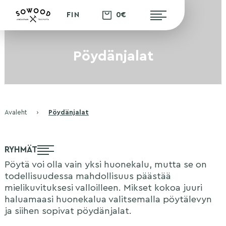
0€
FIN
Pöydänjalat
Avaleht
›
Pöydänjalat
RYHMÄT
Pöytä voi olla vain yksi huonekalu, mutta se on
todellisuudessa mahdollisuus päästää
mielikuvituksesi valloilleen.
Mikset kokoa juuri
haluamaasi huonekalua valitsemalla pöytälevyn
ja siihen sopivat pöydänjalat.