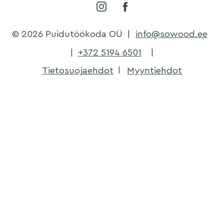
© 2026 Puidutöökoda OÜ
|
info@sowood.ee
|
+372 5194 6501
|
Tietosuojaehdot
Myyntiehdot