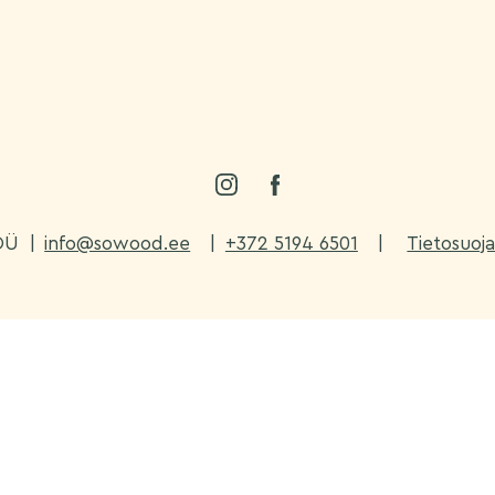
OÜ
|
info@sowood.ee
|
+372 5194 6501
|
Tietosuoj