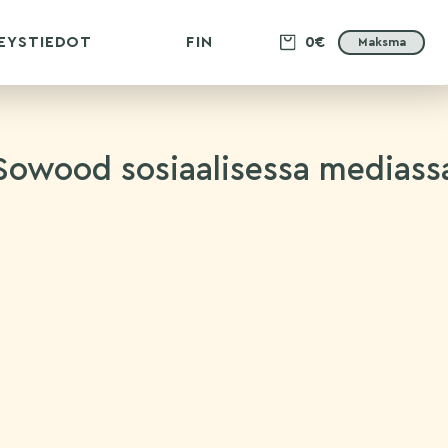
EYSTIEDOT
FIN
0€
Maksma
Sowood sosiaalisessa mediass