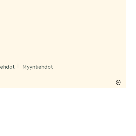
aehdot
Myyntiehdot