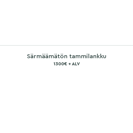
Särmäämätön tammilankku
1300€ + ALV