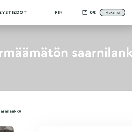
EYSTIEDOT
FIN
0€
Maksma
rmäämätön saarnilan
arnilankku