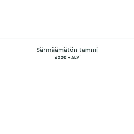
Särmäämätön tammi
600€ + ALV