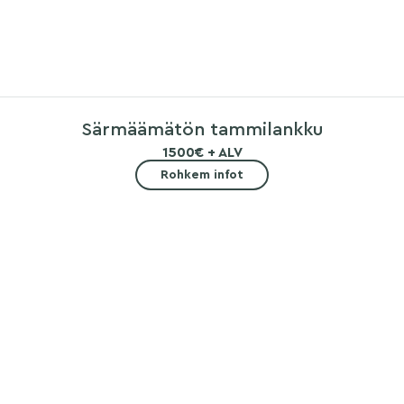
Särmäämätön tammilankku
1500€ + ALV
Rohkem infot