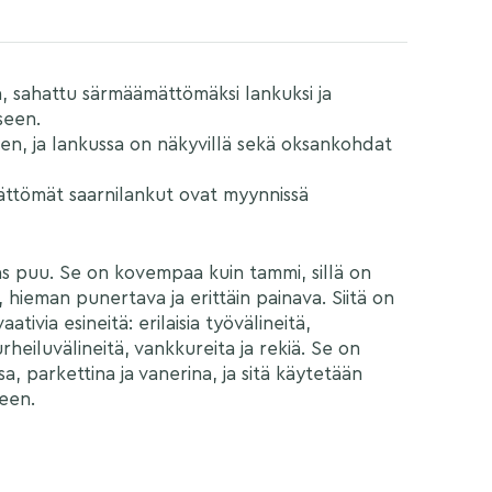
 sahattu särmäämättömäksi lankuksi ja
seen.
en, ja lankussa on näkyvillä sekä oksankohdat
ättömät saarnilankut ovat myynnissä
as puu. Se on kovempaa kuin tammi, sillä on
ä, hieman punertava ja erittäin painava. Siitä on
tivia esineitä: erilaisia työvälineitä,
rheiluvälineitä, vankkureita ja rekiä. Se on
sa, parkettina ja vanerina, ja sitä käytetään
een.