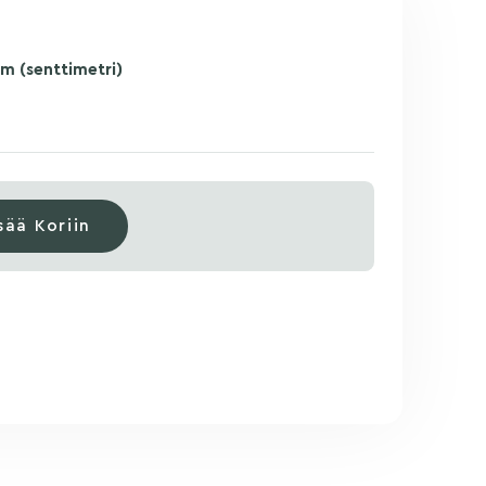
m (senttimetri)
sää Koriin