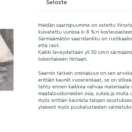
Seloste
Meidän saarnipuumme on ostettu Virosta,
kuivatettu uunissa 6–8 %:n kosteusastee
Särmäämätön saarnilankku on rustikaalin
että raot.
Kaikki leveydeltään yli 30 cm:n särmääm
toisenlaiseen hintaan.
Saarnin tärkein ominaisuus on sen arvok
erittäin kauniit vuosirenkaat, se on sitke
tehty ennen kaikkea vahvaa materiaalia vaa
maatalouskoneiden osia, suksia ja muita u
myös erittäin kaunista talojen sisustukses
yleisesti myös puukalusteiden valmistuks