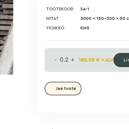
TOOTEKOOD
SA-1
MITAT
3000 × 150-300 × 50 c
YKSIKKÖ
KM3
-
+
180.00
€
+ ALV
Li
Jaa tuote