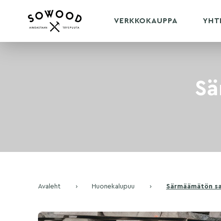
VERKKOKAUPPA
YHT
Sä
Avaleht
›
Huonekalupuu
›
Särmäämätön sa