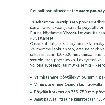
Reunoiltaan särmäämätön
saarnipuupö
Valmistamme saarnipuisen pöydän erikois
samanlainen, vaan jokaisella pöydällä o
Puuna käytämme
Virossa
kasvanutta saar
kuivattaneet.
Oksankohdat ja reiät täytämme läpinäkyv
Valitsemme lankut siten, että ne sopisivat
ja keskimäärin 150–300 mm. Liimaamme la
saarnipuisen pöytälevyn. Leveyteen va
voi olla suorempi tai mutkaisempi – kerro 
Valmistamme pöytälevyn 50 mm:n paksui
Viimeistelemme
Osmon
läpinäkyvällä h
Pöydän korkeus on 735–750 mm pöytä
Jalat käyvät irti ja ne kiinnitetään ruu