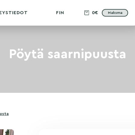
EYSTIEDOT
FIN
0€
Maksma
Pöytä saarnipuusta
usta