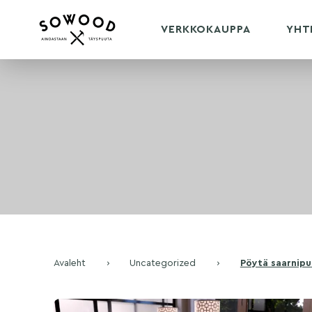
VERKKOKAUPPA
YHT
Avaleht
›
Uncategorized
›
Pöytä saarnipu