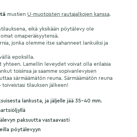
ytä
mustien
U-muotoisten rautajalkojen kanssa
.
tilauksena, eikä yksikään pöytälevy ole
n omat omaperäisyytensä.
nia, jonka olemme itse sahanneet lankuiksi ja
ällä epoksilla.
 yhteen. Lamellin leveydet voivat olla erilaisia
nkut toisiinsa ja saamme sopivanlevyisen
ikuttaa särmäämätön reuna. Särmäämätön reuna
toiveistasi tilauksen jälkeen!
sesta lankusta, ja jäljelle jää 35–40 mm.
artsiöljyllä
levyn paksuutta vastaavasti
veilla pöytälevyyn