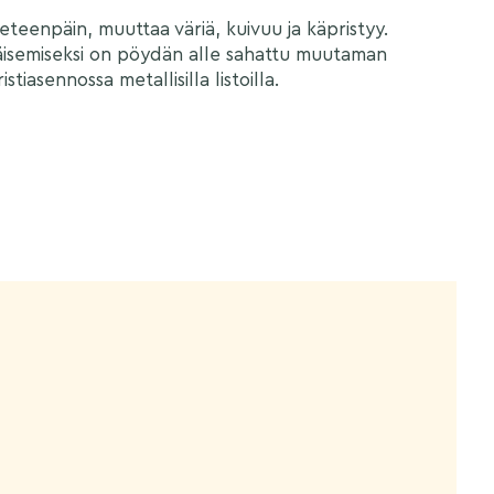
eenpäin, muuttaa väriä, kuivuu ja käpristyy.
äisemiseksi on pöydän alle sahattu muutaman
tiasennossa metallisilla listoilla.