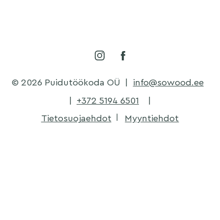
© 2026 Puidutöökoda OÜ
|
info@sowood.ee
|
+372 5194 6501
|
Tietosuojaehdot
Myyntiehdot