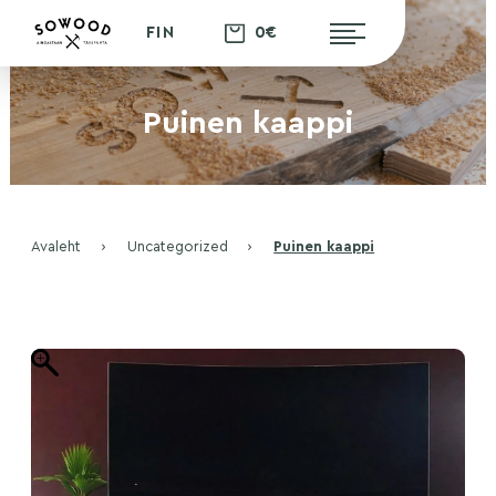
0€
FIN
Puinen kaappi
Avaleht
›
Uncategorized
›
Puinen kaappi