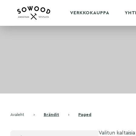
VERKKOKAUPPA
YHT
Avaleht
›
Brändit
›
Paged
Valitun kaltaisia