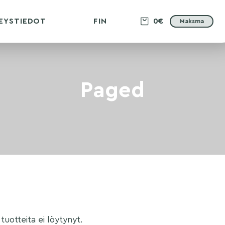
EYSTIEDOT
FIN
0€
Maksma
Paged
 tuotteita ei löytynyt.