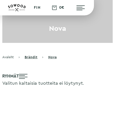
0€
FIN
Nova
Avaleht
›
Brändit
›
Nova
RYHMÄT
Valitun kaltaisia tuotteita ei löytynyt.