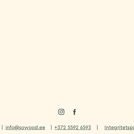
|
info@sowood.ee
|
+372 5592 6593
|
Integritetsp