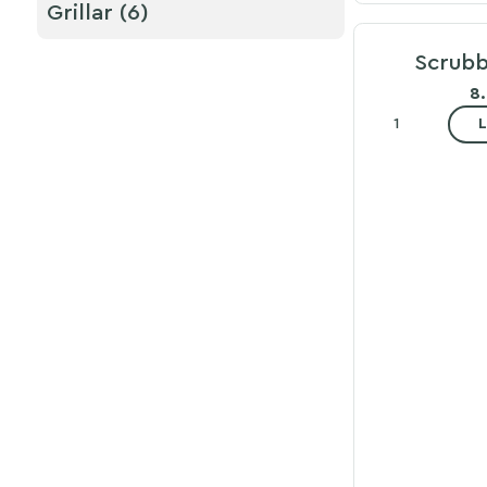
Grillar (6)
Scrubb
8
L