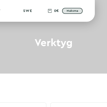
T
SWE
0€
Maksma
Verktyg