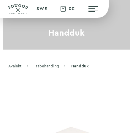
0€
SWE
Handduk
Avaleht
›
Träbehandling
›
Handduk