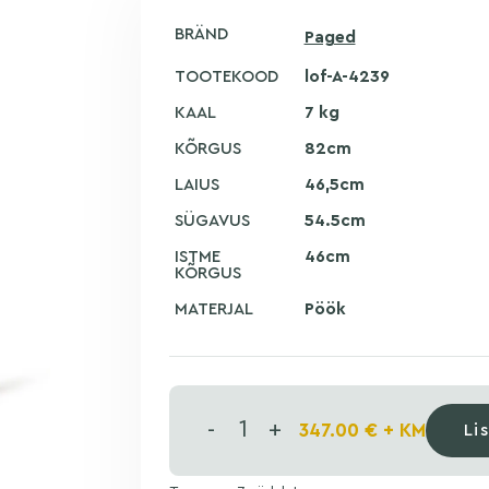
BRÄND
Paged
TOOTEKOOD
lof-A-4239
KAAL
7 kg
KÕRGUS
82cm
LAIUS
46,5cm
SÜGAVUS
54.5cm
ISTME
46cm
KÕRGUS
MATERJAL
Pöök
-
+
347.00
€
+ KM
Li