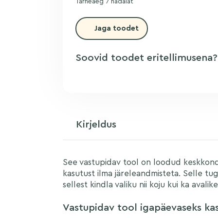
Tarneaeg 7 nädalat
Jaga toodet
Soovid toodet eritellimusena
Nimi
Kirjeldus
Telefon
▼
See vastupidav tool on loodud keskkon
kasutust ilma järeleandmisteta. Selle tu
sellest kindla valiku nii koju kui ka avali
Päring
Vastupidav tool igapäevaseks ka