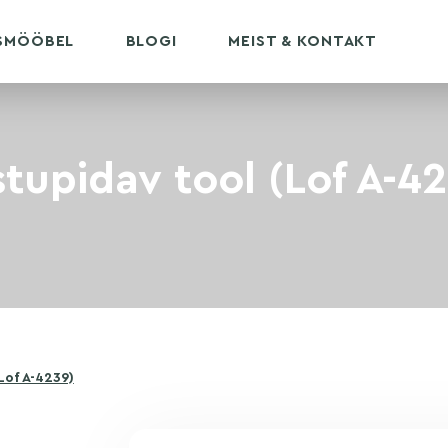
USMÖÖBEL
BLOGI
MEIST & KONTAKT
tupidav tool (Lof A-4
Lof A-4239)