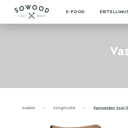
E-POOD
ERITELLIM
Vas
Avaleht
›
Söögitoolid
›
Vastupidav tool (