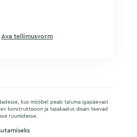
?
Ava tellimusvorm
E-posti aadress
dadesse, kus mööbel peab taluma igapäevast
gev konstruktsioon ja tasakaalus disain teevad
kesse ruumidesse.
sutamiseks