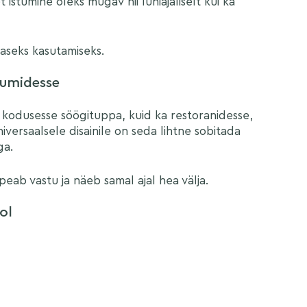
t istumine oleks mugav nii lühiajaliselt kui ka
vaseks kasutamiseks.
ruumidesse
 kodusesse söögituppa, kuid ka restoranidesse,
iversaalsele disainile on seda lihtne sobitada
ga.
 peab vastu ja näeb samal ajal hea välja.
ol