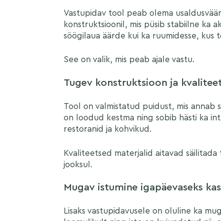
Vastupidav tool peab olema usaldusväärn
konstruktsioonil, mis püsib stabiilne ka ak
söögilaua äärde kui ka ruumidesse, kus t
See on valik, mis peab ajale vastu.
Tugev konstruktsioon ja kvalitee
Olen tutvunud ja nõustun
priv
Tool on valmistatud puidust, mis annab s
on loodud kestma ning sobib hästi ka i
restoranid ja kohvikud.
Kvaliteetsed materjalid aitavad säilitada 
jooksul.
Mugav istumine igapäevaseks ka
Lisaks vastupidavusele on oluline ka mug