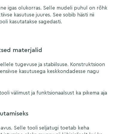
e igas olukorras. Selle mudeli puhul on rõhk
tiivse kasutuse juures. See sobib hästi nii
ooli kasutatakse sagedasti.
tsed materjalid
aatsustingimustega
ellele tugevuse ja stabiilsuse. Konstruktsioon
ntensiivse kasutusega keskkondadesse nagu
tooli välimust ja funktsionaalsust ka pikema aja
sutamiseks
avus. Selle tooli seljatugi toetab keha