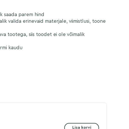
lik saada parem hind
ik valida erinevaid materjale, viimistlusi, toone
va tootega, siis toodet ei ole võimalik
ormi kaudu
Lisa korvi