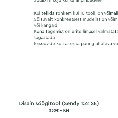
Sobib nii koju kui ka äripindadele
Kui tellida rohkem kui 10 tooli, on võima
Sõltuvalt konkreetsest mudelist on võimal
või kangaid
Kuna tegemist on eritellimusel valmistata
tagastada
Erisoovide korral esita päring alloleva v
Disain söögitool (Sendy 152 SE)
355€ + KM