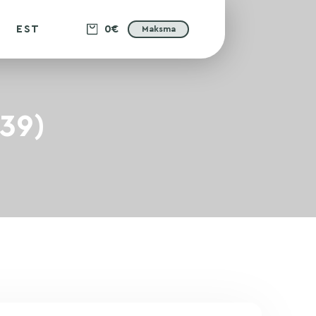
EST
0€
Maksma
239)