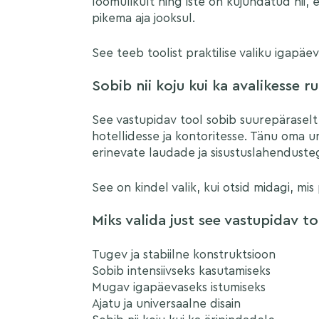
loomulikult ning iste on kujundatud nii, e
pikema aja jooksul.
See teeb toolist praktilise valiku igapäe
Sobib nii koju kui ka avalikesse 
See vastupidav tool sobib suurepäraselt
hotellidesse ja kontoritesse. Tänu oma un
erinevate laudade ja sisustuslahenduste
See on kindel valik, kui otsid midagi, mis
Miks valida just see vastupidav to
Tugev ja stabiilne konstruktsioon
Sobib intensiivseks kasutamiseks
Mugav igapäevaseks istumiseks
Ajatu ja universaalne disain