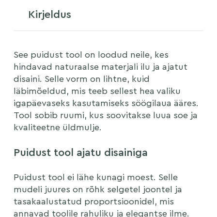
Kirjeldus
E-posti aadress
See puidust tool on loodud neile, kes
hindavad naturaalse materjali ilu ja ajatut
disaini. Selle vorm on lihtne, kuid
läbimõeldud, mis teeb sellest hea valiku
Telefon
igapäevaseks kasutamiseks söögilaua ääres.
Tool sobib ruumi, kus soovitakse luua soe ja
▼
kvaliteetne üldmulje.
Päring
Puidust tool ajatu disainiga
Puidust tool ei lähe kunagi moest. Selle
mudeli juures on rõhk selgetel joontel ja
tasakaalustatud proportsioonidel, mis
annavad toolile rahuliku ja elegantse ilme.