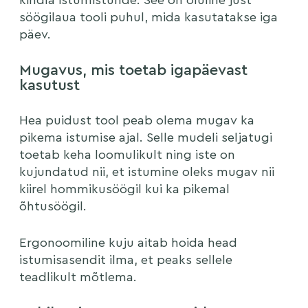
kindla istumistunde. See on oluline just
söögilaua tooli puhul, mida kasutatakse iga
päev.
Mugavus, mis toetab igapäevast
kasutust
Hea puidust tool peab olema mugav ka
pikema istumise ajal. Selle mudeli seljatugi
toetab keha loomulikult ning iste on
kujundatud nii, et istumine oleks mugav nii
kiirel hommikusöögil kui ka pikemal
õhtusöögil.
Ergonoomiline kuju aitab hoida head
istumisasendit ilma, et peaks sellele
teadlikult mõtlema.