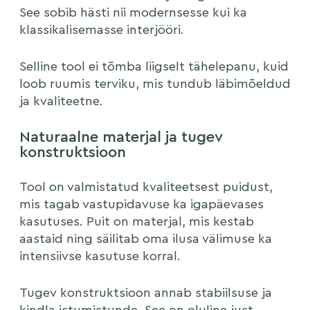
See sobib hästi nii modernsesse kui ka
klassikalisemasse interjööri.
Selline tool ei tõmba liigselt tähelepanu, kuid
Olen tutvunud ja nõustun
privaatsustingimustega
loob ruumis terviku, mis tundub läbimõeldud
ja kvaliteetne.
Naturaalne materjal ja tugev
konstruktsioon
Tool on valmistatud kvaliteetsest puidust,
mis tagab vastupidavuse ka igapäevases
kasutuses. Puit on materjal, mis kestab
aastaid ning säilitab oma ilusa välimuse ka
intensiivse kasutuse korral.
Tugev konstruktsioon annab stabiilsuse ja