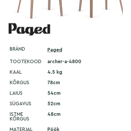
BRÄND
Paged
TOOTEKOOD
archer-a-4800
KAAL
4.5 kg
KÕRGUS
78cm
LAIUS
54cm
SÜGAVUS
52cm
ISTME
48cm
KÕRGUS
MATERJAL
Pöök