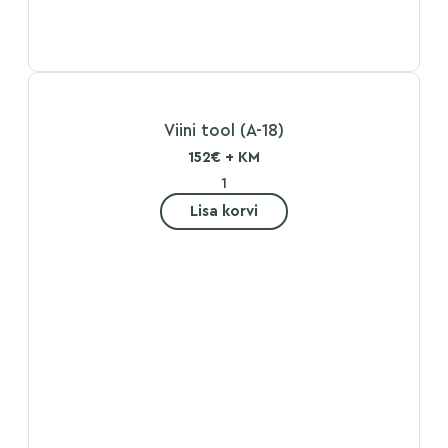
Viini tool (A-18)
152€ + KM
Lisa korvi