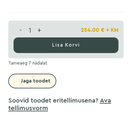
-
+
254.00
€
+ KM
Lisa Korvi
Tarneaeg 7 nädalat
Jaga toodet
Soovid toodet eritellimusena?
Ava
tellimusvorm
Nimi