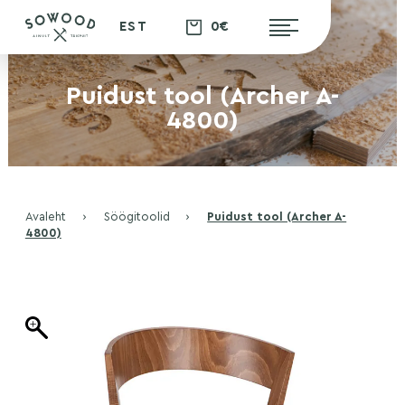
0€
EST
Puidust tool (Archer A-
4800)
Avaleht
›
Söögitoolid
›
Puidust tool (Archer A-
4800)