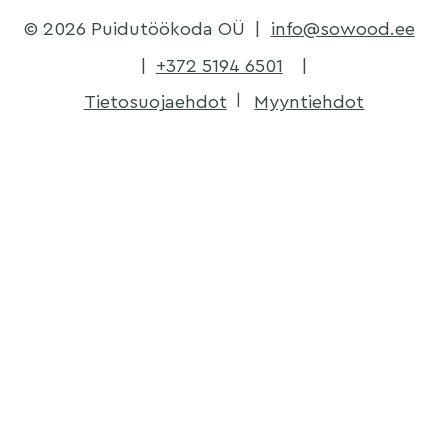
© 2026 Puidutöökoda OÜ
|
info@sowood.ee
|
+372 5194 6501
|
Tietosuojaehdot
Myyntiehdot