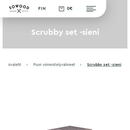
0€
FIN
Scrubby set -sieni
Avaleht
›
Puun viimeistelyvälineet
›
Scrubby set -sieni