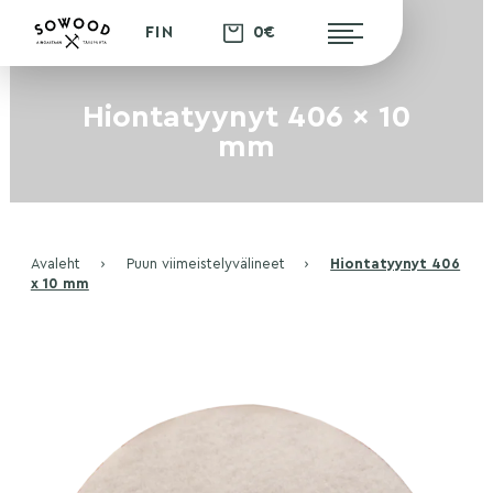
0€
FIN
Hiontatyynyt 406 x 10
mm
Avaleht
›
Puun viimeistelyvälineet
›
Hiontatyynyt 406
x 10 mm