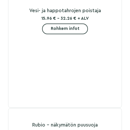
Vesi- ja happotahrojen poistaja
15.96 € - 32.26 € + ALV
Rohkem infot
Rubio - näkymätön puusuoja