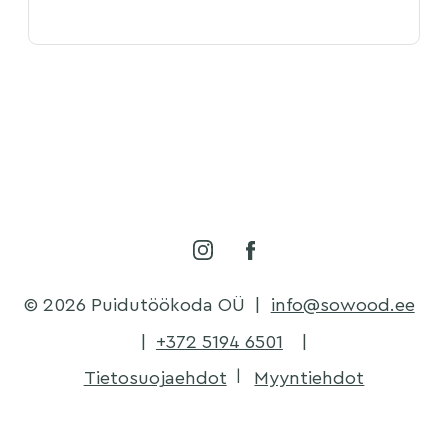
© 2026 Puidutöökoda OÜ
|
info@sowood.ee
|
+372 5194 6501
|
Tietosuojaehdot
Myyntiehdot