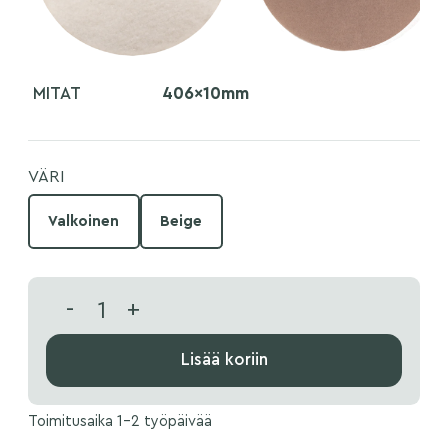
MITAT
406x10mm
VÄRI
Valkoinen
Beige
-
+
Lisää koriin
Toimitusaika 1-2 työpäivää