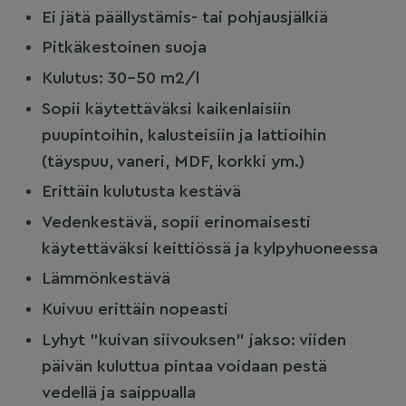
Ei jätä päällystämis- tai pohjausjälkiä
Pitkäkestoinen suoja
Kulutus: 30–50 m2/l
Sopii käytettäväksi kaikenlaisiin
puupintoihin, kalusteisiin ja lattioihin
(täyspuu, vaneri, MDF, korkki ym.)
Erittäin kulutusta kestävä
Vedenkestävä, sopii erinomaisesti
käytettäväksi keittiössä ja kylpyhuoneessa
Lämmönkestävä
Kuivuu erittäin nopeasti
Lyhyt ”kuivan siivouksen” jakso: viiden
päivän kuluttua pintaa voidaan pestä
vedellä ja saippualla