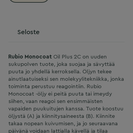
Seloste
Rubio Monocoat
Oil Plus 2C on uuden
sukupolven tuote, joka suojaa ja sävyttää
puuta jo yhdellä kerroksella. Öljyn tekee
ainutlaatuiseksi sen molekyylitekniikka, jonka
toiminta perustuu reagointiin. Rubio
Monocoat -öljy ei peitä puuta tai imeydy
siihen, vaan reagoi sen ensimmäisten
vapaiden puukuitujen kanssa. Tuote koostuu
öljystä (A) ja kiinnitysaineesta (B). Kiinnite
takaa nopean kuivumisen, ja jo seuraavana
päivänä voidaan lattialla kävellä ja tilaa