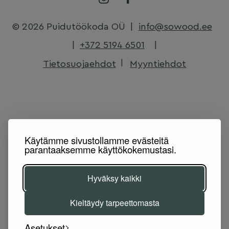
© 2026 Puidutöökoda OÜ
|
info@sowood.ee
|
+372 5194 6501
|
Tietosuojaehdot
Myyntiehdot
Käytämme sivustollamme evästeitä
parantaaksemme käyttökokemustasi.
Hyväksy kaikki
Kieltäydy tarpeettomasta
Asetukset