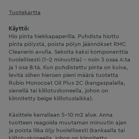
Tuotekartta
Käyttö:
Hio pinta hiekkapaperilla. Puhdista hiottu
pinta pölystä, poista pölyn jäännökset RMC
Cleanerin avulla. Sekoita kaksi komponenttia
huolellisesti (1-2 minuuttia) – noin 3 osaa A:ta
ja 1 osa B:tä. Kun puhdistettu pinta on kuiva,
levitä siihen hieroen pieni määrä tuotetta
Rubio Monocoat Oil Plus 2C (kangaspalalla,
sienellä tai kiillotuskoneella, johon on
kiinnitetty beige kiillotuslaikka).
Käsittele kerrallaan 5-10 m2 alue. Anna
tuotteen reagoida muutaman minuutin ajan
ja poista liika öljy huolellisesti (kankaalla tai
kiillotuskoneella, johon on kiinnitetty