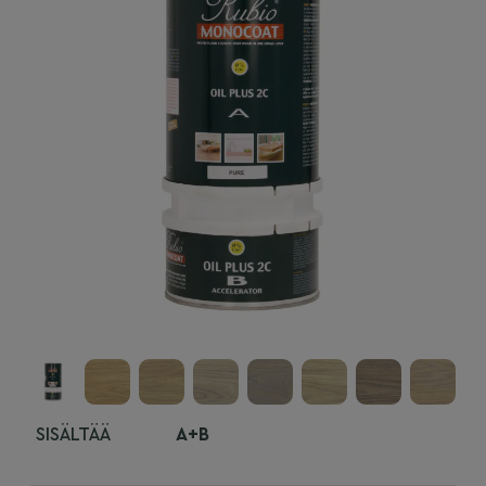
SISÄLTÄÄ
A+B