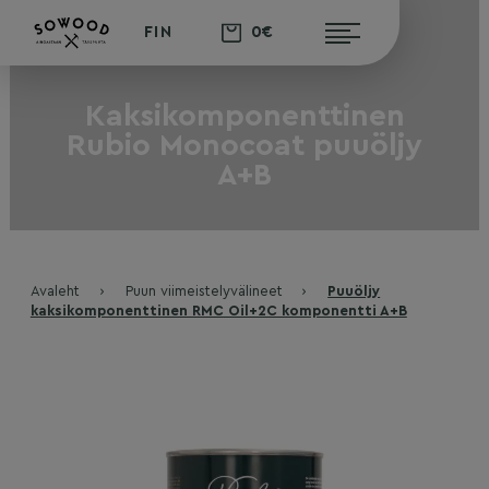
0€
FIN
Kaksikomponenttinen
Rubio Monocoat puuöljy
A+B
Avaleht
›
Puun viimeistelyvälineet
›
Puuöljy
kaksikomponenttinen RMC Oil+2C komponentti A+B