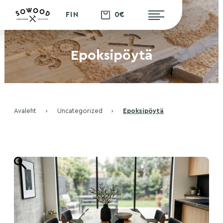
0€
FIN
Epoksipöytä
Avaleht
›
Uncategorized
›
Epoksipöytä