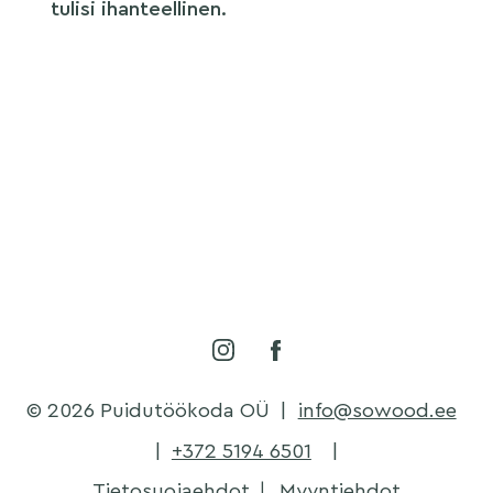
tulisi ihanteellinen.
© 2026 Puidutöökoda OÜ
|
info@sowood.ee
|
+372 5194 6501
|
Tietosuojaehdot
Myyntiehdot