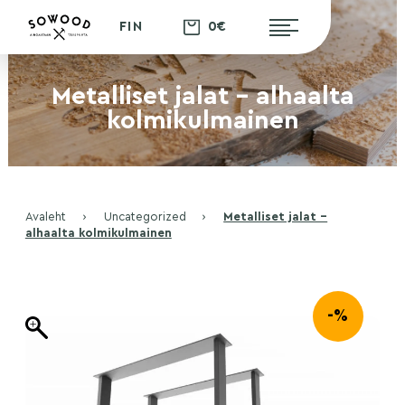
0€
FIN
Metalliset jalat – alhaalta
kolmikulmainen
Avaleht
›
Uncategorized
›
Metalliset jalat –
alhaalta kolmikulmainen
-%