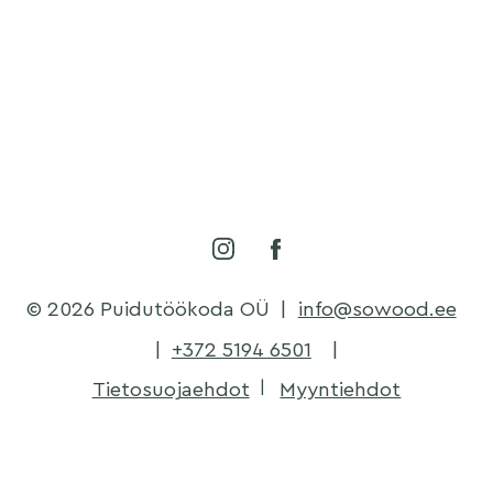
© 2026 Puidutöökoda OÜ
|
info@sowood.ee
|
+372 5194 6501
|
Tietosuojaehdot
Myyntiehdot