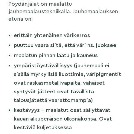
Pöydänjalat on maalattu
jauhemaalaustekniikalla. Jauhemaalauksen
etuna on:
erittäin yhtenäinen värikerros
puuttuu vaara siitä, että väri ns. juoksee
maalatun pinnan laatu ja kauneus
ympäristöystävällisyys (jauhemaali ei
sisällä myrkyllisiä liuottimia, väripigmentit
ovat raskasmetallivapaita, vähäiset
syntyvät jätteet ovat tavallista
talousjätettä vaarattomampia)
kestävyys – maalatut osat säilyttävät
kauan alkuperäisen ulkonäkönsä. Ovat
kestäviä kuljetuksessa