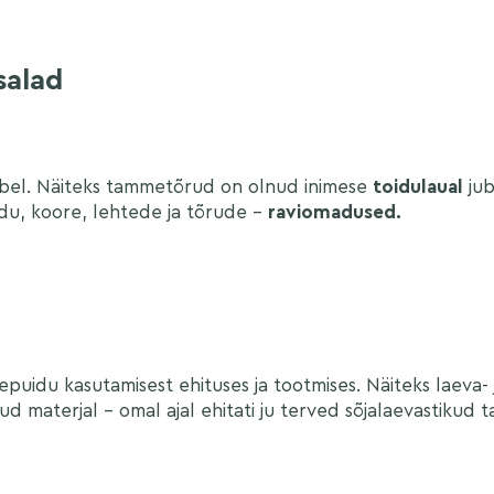
salad
rbel. Näiteks tammetõrud on olnud inimese
toidulaual
ju
u, koore, lehtede ja tõrude –
raviomadused.
uidu kasutamisest ehituses ja tootmises. Näiteks laeva- 
 materjal – omal ajal ehitati ju terved sõjalaevastikud