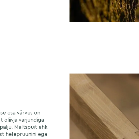
ise osa värvus on
 oliivja varjundiga,
 palju. Maltspuit ehk
st helepruunini ega