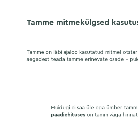
Tamme mitmekülgsed kasutu
Tamme on läbi ajaloo kasutatud mitmel otsta
aegadest teada tamme erinevate osade – puid
Muidugi ei saa üle ega ümber tammep
paadiehituses
on tamm väga hinnatud