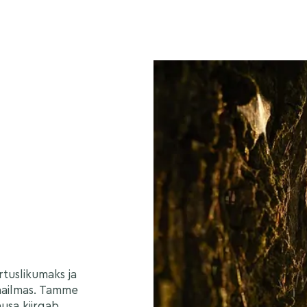
tuslikumaks ja
maailmas. Tamme
usa kiirgab