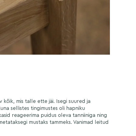
õik, mis talle ette jäi. Isegi suured ja
na sellistes tingimustes oli hapniku
asid reageerima puidus oleva tanniiniga ning
metataksegi mustaks tammeks. Vanimad leitud