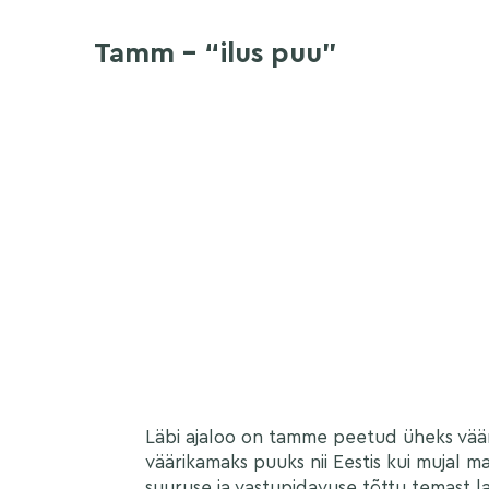
Tamm – “ilus puu”
Läbi ajaloo on tamme peetud üheks väär
väärikamaks puuks nii Eestis kui mujal 
suuruse ja vastupidavuse tõttu temast la