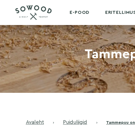
E-POOD
ERITELLIM
Tammepu
Avaleht
Puiduliigid
›
›
Tammepuu on v