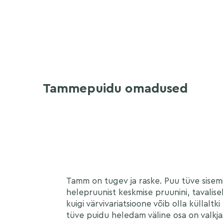
Tammepuidu omadused
Tamm on tugev ja raske. Puu tüve sisem
helepruunist keskmise pruunini, tavaliselt
kuigi värvivariatsioone võib olla küllaltki
tüve puidu heledam väline osa on valkja