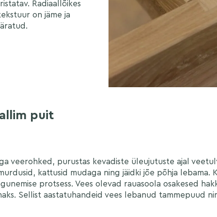
ristatav. Radiaallõikes
 tekstuur on jäme ja
äratud.
llim puit
ga veerohked, purustas kevadiste üleujutuste ajal veetulv k
rdusid, kattusid mudaga ning jäidki jõe põhja lebama. Ku
agunemise protsess. Vees olevad rauasoola osakesed hakk
aks. Sellist aastatuhandeid vees lebanud tammepuud ni