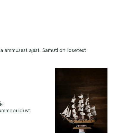
ba ammusest ajast. Samuti on iidsetest
ja
 tammepuidust.