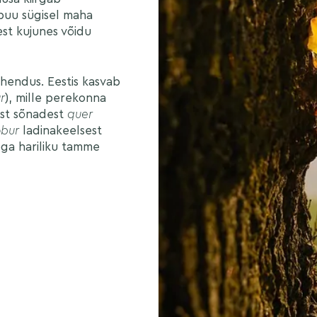
epuu sügisel maha
est kujunes võidu
hendus. Eestis kasvab
r
), mille perekonna
est sõnadest
quer
obur
ladinakeelsest
ega hariliku tamme