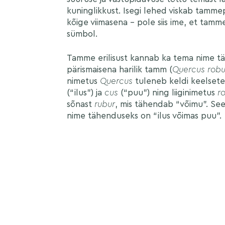
kuninglikkust. Isegi lehed viskab tamm
kõige viimasena – pole siis ime, et tamm
sümbol.
Tamme erilisust kannab ka tema nime tä
pärismaisena harilik tamm (
Quercus robu
nimetus
Quercus
tuleneb keldi keelset
(“ilus”) ja
cus
(“puu”) ning liiginimetus
r
sõnast
rubur
, mis tähendab “võimu”. Se
nime tähenduseks on “ilus võimas puu”.