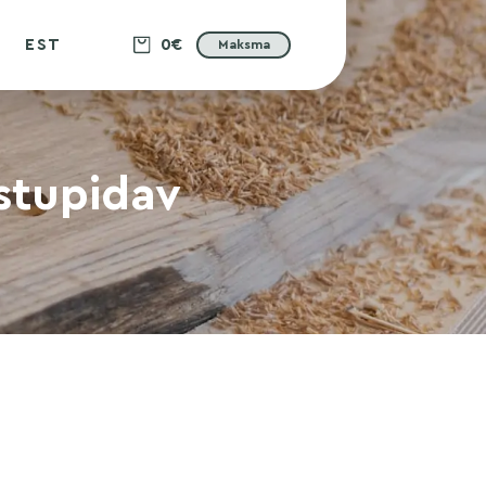
EST
0€
Maksma
stupidav