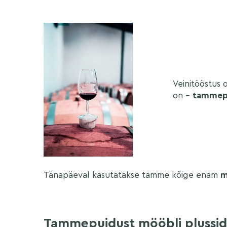
Veinitööstus 
on –
tammepu
Tänapäeval kasutatakse tamme kõige enam
m
Tammepuidust mööbli plussid