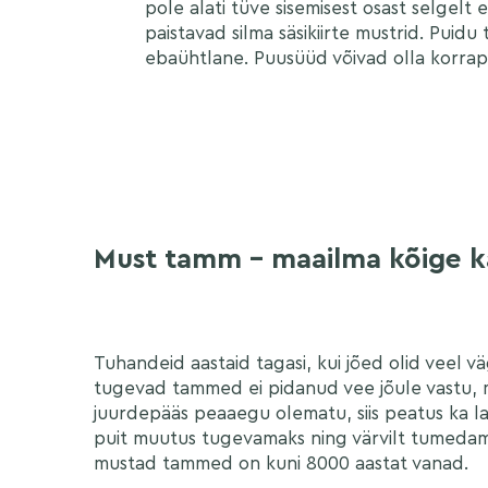
pole alati tüve sisemisest osast selgelt e
paistavad silma säsikiirte mustrid. Puidu
ebaühtlane. Puusüüd võivad olla korrap
Must tamm – maailma kõige ka
Tuhandeid aastaid tagasi, kui jõed olid veel vä
tugevad tammed ei pidanud vee jõule vastu, mu
juurdepääs peaaegu olematu, siis peatus ka l
puit muutus tugevamaks ning värvilt tumedam
mustad tammed on kuni 8000 aastat vanad.