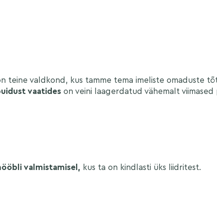
on teine valdkond, kus tamme tema imeliste omaduste tõ
idust vaatides
on veini laagerdatud vähemalt viimased
ööbli valmistamisel,
kus ta on kindlasti üks liidritest.