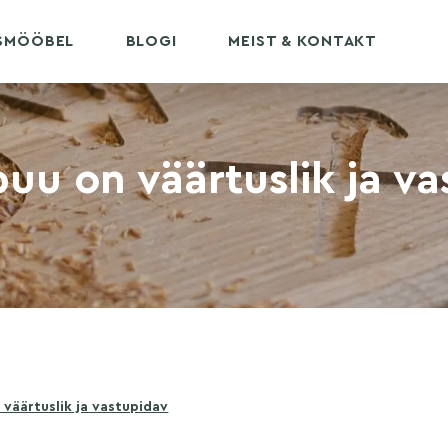
USMÖÖBEL
BLOGI
MEIST & KONTAKT
u on väärtuslik ja va
äärtuslik ja vastupidav