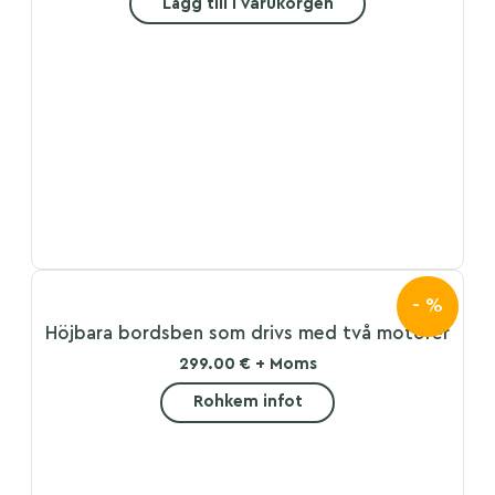
Lägg till i varukorgen
- %
Höjbara bordsben som drivs med två motorer
299.00 € + Moms
Rohkem infot