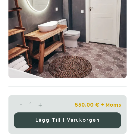
-
+
550.00
€
+ Moms
Lägg Till I Varukorgen