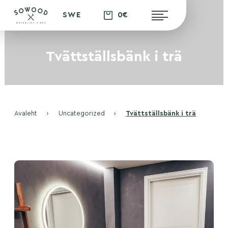
0€
SWE
Tvättställsbänk i trä
Avaleht
›
Uncategorized
›
Tvättställsbänk i trä