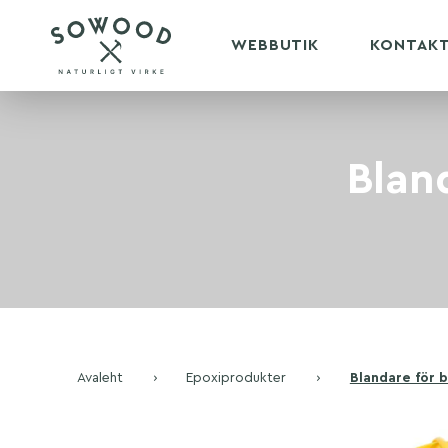
WEBBUTIK
KONTAK
Blan
Avaleht
›
Epoxiprodukter
›
Blandare för 