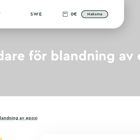
T
SWE
0€
Maksma
dare för blandning av 
blandning av epoxi