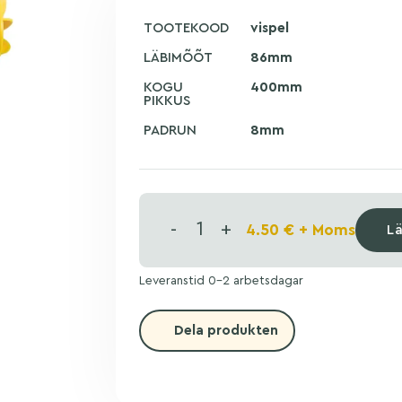
TOOTEKOOD
vispel
LÄBIMÕÕT
86mm
KOGU
400mm
PIKKUS
PADRUN
8mm
-
+
4.50
€
+ Moms
L
Leveranstid 0-2 arbetsdagar
Dela produkten