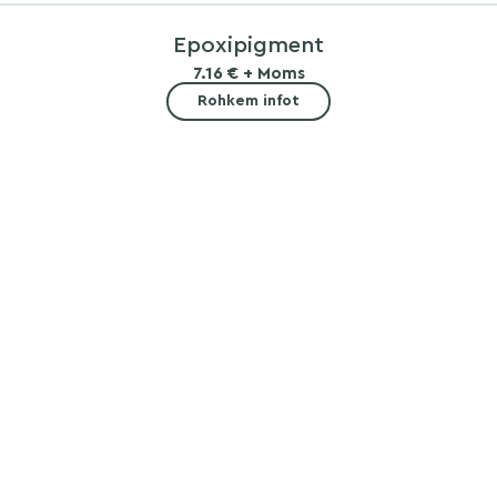
Epoxipigment
7.16 € + Moms
Rohkem infot