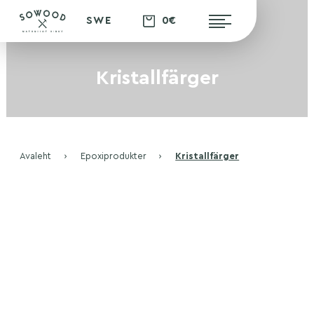
0€
SWE
Kristallfärger
Avaleht
›
Epoxiprodukter
›
Kristallfärger