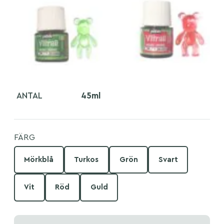
ANTAL
45ml
FÄRG
Mörkblå
Turkos
Grön
Svart
Vit
Röd
Guld