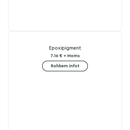
Epoxipigment
7.16 € + Moms
Rohkem infot