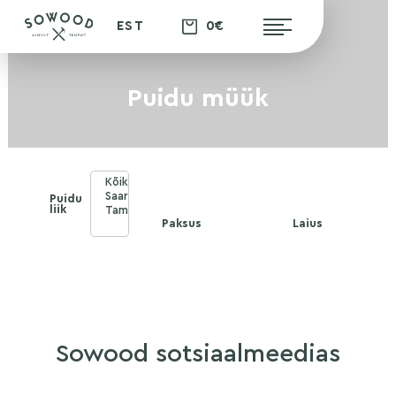
0€
EST
Puidu müük
Puidu
liik
Paksus
Laius
Sowood sotsiaalmeedias