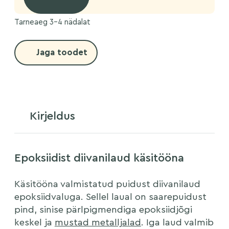
Tarneaeg 3-4 nädalat
Jaga toodet
Kirjeldus
Epoksiidist diivanilaud käsitööna
Käsitööna valmistatud puidust diivanilaud
epoksiidvaluga. Sellel laual on saarepuidust
pind, sinise pärlpigmendiga epoksiidjõgi
keskel ja
mustad metalljalad
. Iga laud valmib