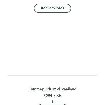
Rohkem infot
Tammepuidust diivanilaud
450€ + KM