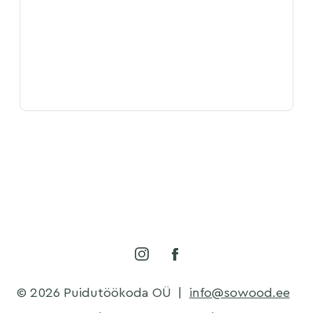
© 2026 Puidutöökoda OÜ
|
info@sowood.ee