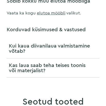
Sobib kokku muu elutoa mööbliga
Vaata ka kogu
elutoa mööbli
valikut.
Korduvad küsimused & vastused
Kui kaua diivanilaua valmistamine
võtab?
Kas laua saab teha teises toonis
või materjalist?
Seotud tooted