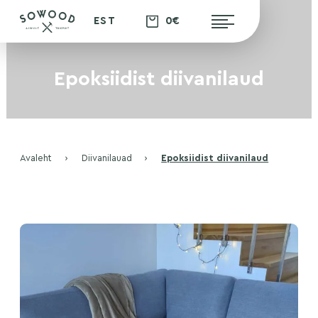
0€
EST
Epoksiidist diivanilaud
Avaleht
›
Diivanilauad
›
Epoksiidist diivanilaud