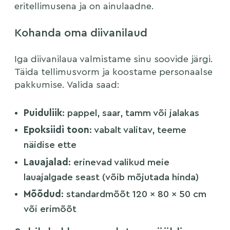
eritellimusena ja on ainulaadne.
Kohanda oma diivanilaud
Iga diivanilaua valmistame sinu soovide järgi.
Täida tellimusvorm ja koostame personaalse
pakkumise. Valida saad:
Puiduliik
: pappel, saar, tamm või jalakas
Epoksiidi toon
: vabalt valitav, teeme
näidise ette
Lauajalad
: erinevad valikud meie
lauajalgade seast (võib mõjutada hinda)
Mõõdud
: standardmõõt 120 × 80 × 50 cm
või erimõõt