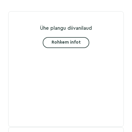
Ühe plangu diivanilaud
Rohkem infot