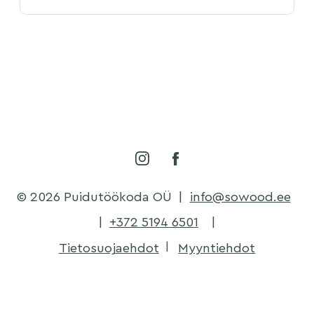
© 2026 Puidutöökoda OÜ
|
info@sowood.ee
|
+372 5194 6501
|
Tietosuojaehdot
Myyntiehdot