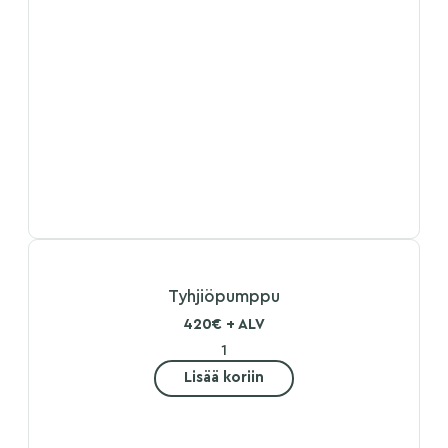
Tyhjiöpumppu
420€ + ALV
Lisää koriin