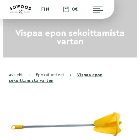
0€
FIN
Vispaa epon sekoittamista
varten
Avaleht
›
Epoksituotteet
›
Vispaa epon
sekoittamista varten