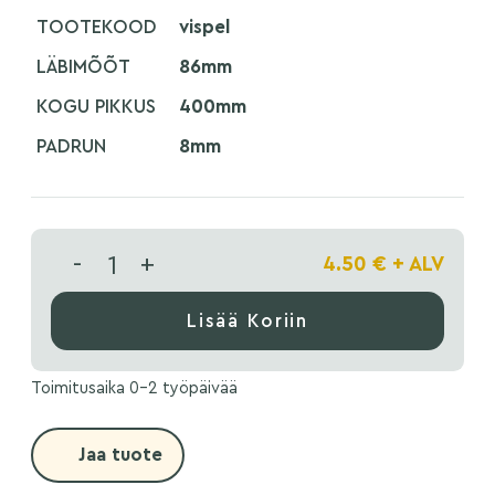
TOOTEKOOD
vispel
LÄBIMÕÕT
86mm
KOGU PIKKUS
400mm
PADRUN
8mm
-
+
4.50
€
+ ALV
Lisää Koriin
Toimitusaika 0-2 työpäivää
Jaa tuote