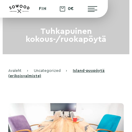
0€
FIN
Tuhkapuinen
kokous-/ruokapöytä
Avaleht
›
Uncategorized
›
Island-puupöytä
(erikoisvalmiste)