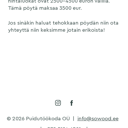
hintaluokat ovat 2500-4500 euron välillä.
Tämä pöytä maksaa 3500 eur.
Jos sinäkin haluat tehokkaan pöydän niin ota
yhteyttä niin keksimme jotain erikoista!
© 2026 Puidutöökoda OÜ
|
info@sowood.ee