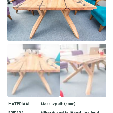
MATERIAALI
Massiivpuit (saar)
ERIPÄRA
Nikerdused ja lõhed, iga laud