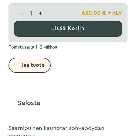
-
+
650.00
€
+ ALV
Lisää Koriin
Toimitusaika 1-2 viikkoa
Jaa tuote
Seloste
Saarnipuinen kaunotar sohvapöydän
muodossa.