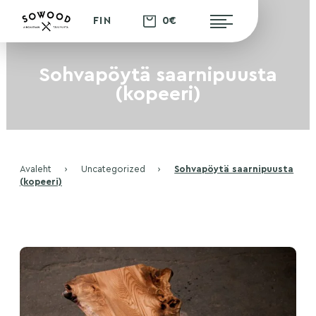
0€
FIN
Sohvapöytä saarnipuusta
(kopeeri)
Avaleht
›
Uncategorized
›
Sohvapöytä saarnipuusta
(kopeeri)